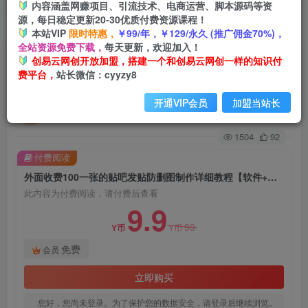
内容涵盖网赚项目、引流技术、电商运营、脚本源码等资
源，每日稳定更新20-30优质付费资源课程！
首页
创业课程
会员免费
正文
本站VIP
限时特惠，
￥99/年，￥129/永久 (推广佣金70%)，
全站资源免费下载，
每天更新，欢迎加入！
外面收费100一张的贴吧发贴防删图制作详细教程
创易云网创开放加盟，搭建一个和创易云网创一样的知识付
费平台，
站长微信：cyyzy8
【软件+教程】
开通VIP会员
加盟当站长
创易云
关注
2年前发布
1504
92
付费阅读
外面收费100一张的贴吧发贴防删图制作详细教程【软件+教程】
此内容为付费阅读，请付费后查看
9.9
99
Y币
Y币
免费
会员
立即购买
您好，您尚未登录。为了保护您的数据安全，请登录后继续浏览。