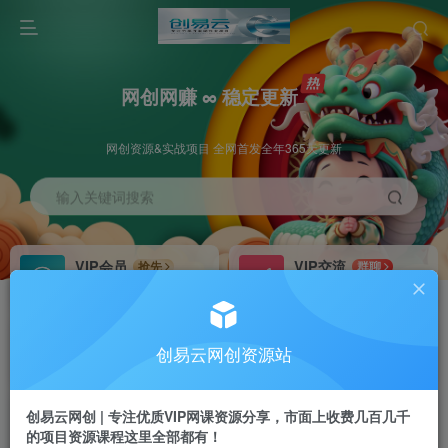
网创网赚 ∞ 稳定更新
网创资源&实战项目 全网首发全年365天更新
输入关键词搜索
VIP会员
VIP交流
抢先
群聊
免费下载全站资源
研究探讨更多创业项目路子。
VIP推广
招募站长
70%分佣
推荐
创易云网创资源站
会员专属推广链接
搭建同款网站，自己当老板
创易云网创 | 专注优质VIP网课资源分享，市面上收费几百几千
挂机
APP下载
项目
GO
的项目资源课程这里全部都有！
脚本卡密
站长V：cyyzy8