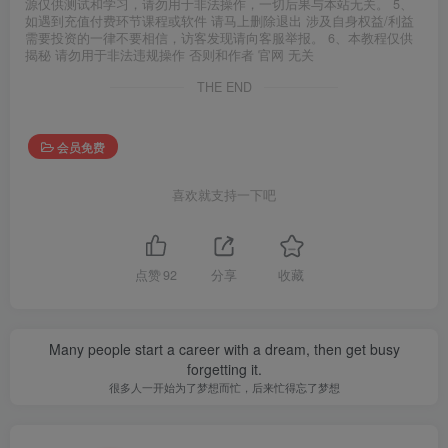
源仅供测试和学习，请勿用于非法操作，一切后果与本站无关。 5、
如遇到充值付费环节课程或软件 请马上删除退出 涉及自身权益/利益
需要投资的一律不要相信，访客发现请向客服举报。 6、本教程仅供
揭秘 请勿用于非法违规操作 否则和作者 官网 无关
THE END
会员免费
喜欢就支持一下吧
点赞
92
分享
收藏
Many people start a career with a dream, then get busy
forgetting it.
很多人一开始为了梦想而忙，后来忙得忘了梦想