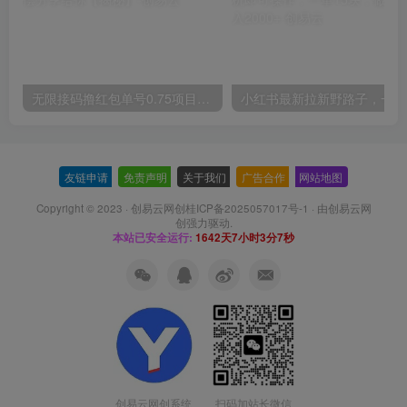
无限接码撸红包单号0.75项目无偿分享给你【揭秘】
小红
友链申请
-
免责声明
-
关于我们
-
广告合作
-
网站地图
Copyright © 2023 ·
创易云网创桂ICP备2025057017号-1
· 由
创易云网
创
强力驱动.
本站已安全运行:
1642天7小时3分7秒
扫码加站长微信
创易云网创系统