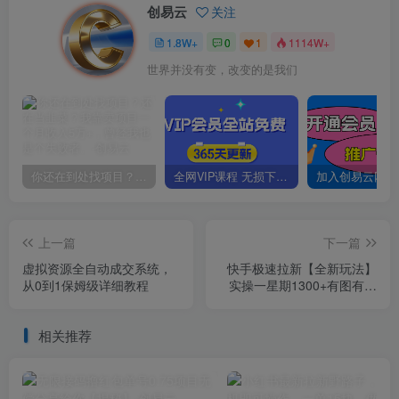
创易云
关注
1.8W+
0
1
1114W+
世界并没有变，改变的是我们
你还在到处找项目？还在当韭菜？我靠卖项目一个月收入5万+，曾经我也是个失败者。
全网VIP课程 无损下载~
上一篇
下一篇
虚拟资源全自动成交系统，
快手极速拉新【全新玩法】
从0到1保姆级详细教程
实操一星期1300+有图有真
相【揭秘】
相关推荐