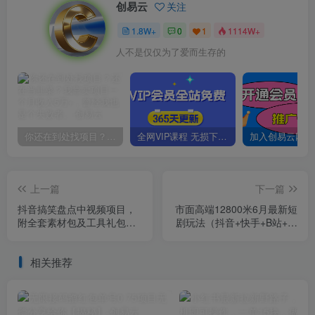
创易云
关注
1.8W+
0
1
1114W+
人不是仅仅为了爱而生存的
你还在到处找项目？还在当韭菜？我靠卖项目一个月收入5万+，曾经我也是个失败者。
全网VIP课程 无损下载~
上一篇
下一篇
抖音搞笑盘点中视频项目，
市面高端12800米6月最新短
附全套素材包及工具礼包，
剧玩法（抖音+快手+B站+视
轻松制作热门视频
频号）日入1000-5000，小
白从零就可开始
相关推荐