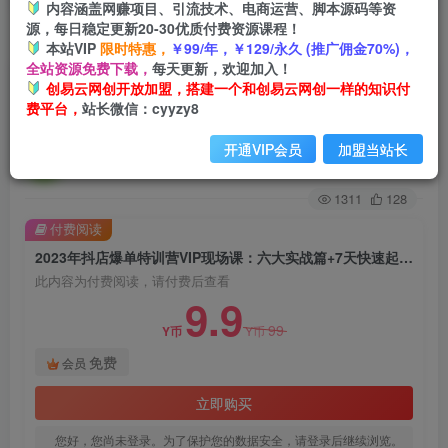
内容涵盖网赚项目、引流技术、电商运营、脚本源码等资
源，每日稳定更新20-30优质付费资源课程！
首页
创业课程
会员免费
正文
本站VIP
限时特惠，
￥99/年，￥129/永久 (推广佣金70%)，
全站资源免费下载，
每天更新，欢迎加入！
2023年抖店爆单特训营VIP现场课：六大实战篇+7
创易云网创开放加盟，搭建一个和创易云网创一样的知识付
费平台，
站长微信：cyyzy8
天快速起爆+标签暴力玩法
开通VIP会员
加盟当站长
创易云
关注
2年前发布
1311
128
付费阅读
2023年抖店爆单特训营VIP现场课：六大实战篇+7天快速起爆+标签暴力玩法
此内容为付费阅读，请付费后查看
9.9
99
Y币
Y币
免费
会员
立即购买
您好，您尚未登录。为了保护您的数据安全，请登录后继续浏览。