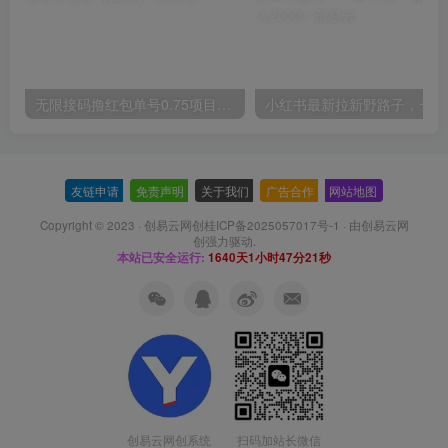
无限接码撸红包单号0.75项目无偿分享给你【揭秘】
小红
友链申请
-
免责声明
-
关于我们
-
广告合作
-
网站地图
Copyright © 2023 ·
创易云网创桂ICP备2025057017号-1
· 由
创易云网
创
强力驱动.
本站已安全运行:
1640天1小时47分22秒
扫码加站长微信
创易云网创系统