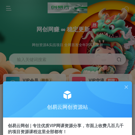
网创网赚 ∞ 稳定更新
网创资源&实战项目 全网首发全年365天更新
输入关键词搜索
VIP会员
VIP交流
抢先
群聊
免费下载全站资源
研究探讨更多创业项目路子。
VIP推广
招募站长
70%分佣
推荐
创易云网创资源站
会员专属推广链接
搭建同款网站，自己当老板
创易云网创 | 专注优质VIP网课资源分享，市面上收费几百几千
挂机
APP下载
项目
GO
的项目资源课程这里全部都有！
脚本卡密
站长V：cyyzy8