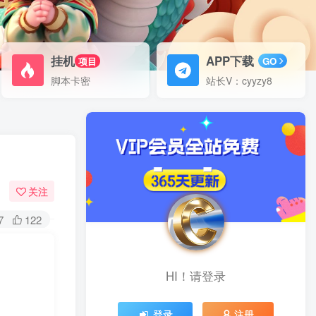
挂机
APP下载
项目
GO
脚本卡密
站长V：cyyzy8
关注
7
122
HI！请登录
登录
注册