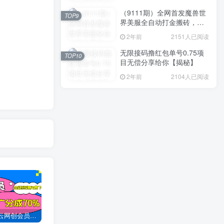
（9111期）全网首发魔兽世
TOP9
界美服全自动打金搬砖，日
入1000+，简单好操作，保
2年前
2151人已阅读
姆级教学
无限接码撸红包单号0.75项
TOP10
目无偿分享给你【揭秘】
2年前
2104人已阅读
加入创易云网创会员，全站资源免费学习。
创易云网创【VIP会员专属交流群】
加盟创易云网创，搭建同款项目资源站，实现日入2000+