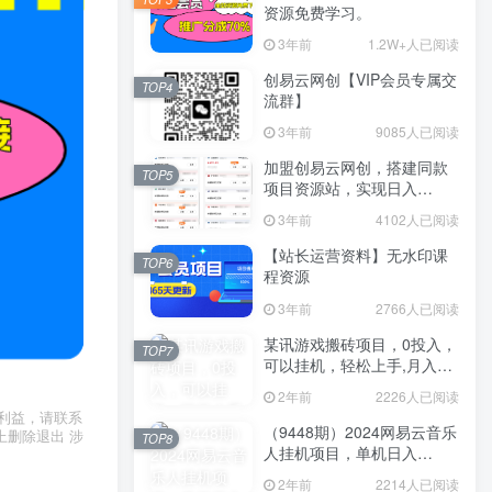
资源免费学习。
3年前
1.2W+人已阅读
创易云网创【VIP会员专属交
TOP4
流群】
3年前
9085人已阅读
加盟创易云网创，搭建同款
TOP5
项目资源站，实现日入
2000+
3年前
4102人已阅读
【站长运营资料】无水印课
TOP6
程资源
3年前
2766人已阅读
某讯游戏搬砖项目，0投入，
TOP7
可以挂机，轻松上手,月入
3000+上不封顶
2年前
2226人已阅读
利益，请联系
（9448期）2024网易云音乐
上删除退出 涉
TOP8
人挂机项目，单机日入
150+，无脑月入5000+
2年前
2214人已阅读