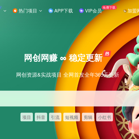
W
免费下载
热门项目
APP下载
VIP会员
加盟
网创网赚 ∞ 稳定更新
网创资源&实战项目 全网首发全年365天更新
项目
抖音
引流
短视频
剪辑
小红书