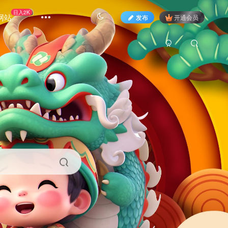
日入2K
网站
发布
开通会员