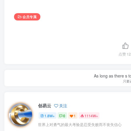
会员专属
点赞
12
As long as there s t
只要
创易云
关注
1.8W+
0
1
1114W+
世界上对勇气的最大考验是忍受失败而不丧失信心