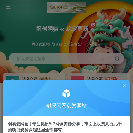
网创网赚 ∞ 稳定更新
网创资源&实战项目 全网首发全年365天更新
输入关键词搜索
VIP会员
VIP交流
抢先
群聊
免费下载全站资源
研究探讨更多创业项目路子。
VIP推广
招募站长
70%分佣
推荐
创易云网创资源站
会员专属推广链接
搭建同款网站，自己当老板
创易云网创 | 专注优质VIP网课资源分享，市面上收费几百几千
挂机
APP下载
项目
GO
的项目资源课程这里全部都有！
脚本卡密
站长V：cyyzy8