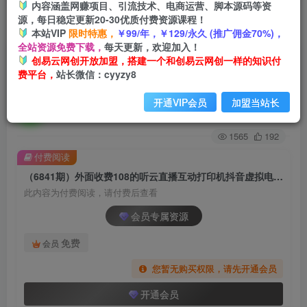
内容涵盖网赚项目、引流技术、电商运营、脚本源码等资
源，每日稳定更新20-30优质付费资源课程！
首页
创业课程
会员专属
正文
本站VIP
限时特惠，
￥99/年，￥129/永久 (推广佣金70%)，
全站资源免费下载，
每天更新，欢迎加入！
（6841期）外面收费108的听云直播互动打印机抖
创易云网创开放加盟，搭建一个和创易云网创一样的知识付
费平台，
站长微信：cyyzy8
音虚拟电子打印头像语音播报祝福语软件
开通VIP会员
加盟当站长
创易云
关注
2年前发布
1565
192
付费阅读
（6841期）外面收费108的听云直播互动打印机抖音虚拟电子打印头像语音播报祝福语软件
此内容为付费阅读，请付费后查看
会员专属资源
免费
会员
您暂无购买权限，请先开通会员
开通会员