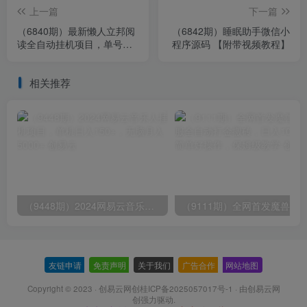
上一篇
下一篇
（6840期）最新懒人立邦阅
（6842期）睡眠助手微信小
读全自动挂机项目，单号一
程序源码 【附带视频教程】
天7-9元多号多撸【脚本+教
程】
相关推荐
（9448期）2024网易云音乐人挂机项目，单机日入150+，无脑月入5000+
友链申请
-
免责声明
-
关于我们
-
广告合作
-
网站地图
Copyright © 2023 ·
创易云网创桂ICP备2025057017号-1
· 由
创易云网
创
强力驱动.