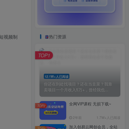
短视频制
热门资源
TOP1
12.1W+人已阅读
你还在到处找项目？还在当韭菜？我靠
卖项目一个月收入5万+，曾经我也...
全网VIP课程 无损下载~
TOP2
2年前
1.7W+人已阅读
加入创易云网创会员，全站
TOP3