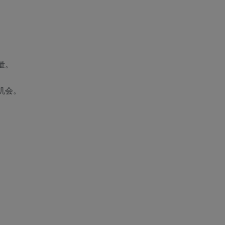
量。
机会。