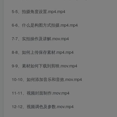
5-5、拍摄角度设置.mp4.mp4
6-6、什么是构图方式拍摄.mp4.mp4
7-7、实拍操作及讲解.mov.mp4
8-8、如何上传保存素材.mp4.mp4
9-9、素材如何下载到剪映.mov.mp4
10-10、如何添加音乐和音效.mov.mp4
11-11、视频封面制作.mov.mp4
12-12、视频调色及参数.mov.mp4