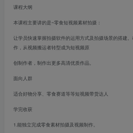
课程大纲
本课程主要讲的是~零食短视频素材拍摄：
让学员快速掌握拍摄软件的运用方式及拍摄场景的搭建。
作，从视频搬运者转型成为短视频原
创制作者，制作出更多高清优质作品。
面向人群
适合好物分享、零食赛道等等短视频带货达人
学完收获
1.能独立完成零食素材拍摄及视频制作。