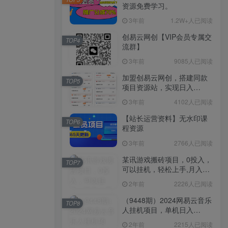
资源免费学习。
3年前
1.2W+人已阅读
创易云网创【VIP会员专属交
TOP4
流群】
3年前
9085人已阅读
加盟创易云网创，搭建同款
TOP5
项目资源站，实现日入
2000+
3年前
4102人已阅读
【站长运营资料】无水印课
TOP6
程资源
3年前
2766人已阅读
某讯游戏搬砖项目，0投入，
TOP7
可以挂机，轻松上手,月入
3000+上不封顶
2年前
2226人已阅读
（9448期）2024网易云音乐
TOP8
人挂机项目，单机日入
150+，无脑月入5000+
2年前
2215人已阅读