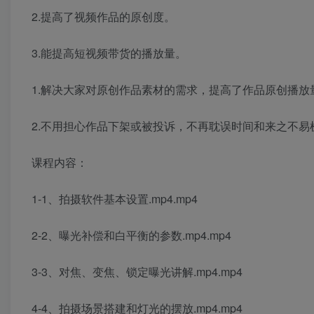
2.提高了视频作品的原创度。
3.能提高短视频带货的播放量。
1.解决大家对原创作品素材的需求，提高了作品原创播放
2.不用担心作品下架或被投诉，不再耽误时间和来之不易
课程内容：
1-1、拍摄软件基本设置.mp4.mp4
2-2、曝光补偿和白平衡的参数.mp4.mp4
3-3、对焦、变焦、锁定曝光讲解.mp4.mp4
4-4、拍摄场景搭建和灯光的摆放.mp4.mp4