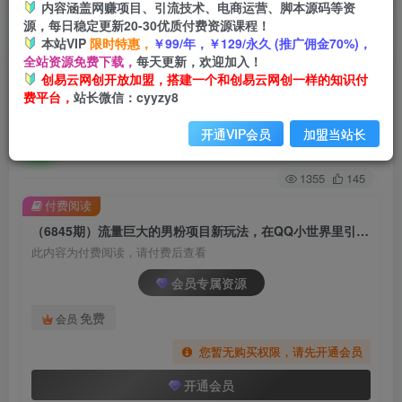
内容涵盖网赚项目、引流技术、电商运营、脚本源码等资
源，每日稳定更新20-30优质付费资源课程！
首页
创业课程
会员专属
正文
本站VIP
限时特惠，
￥99/年，￥129/永久 (推广佣金70%)，
全站资源免费下载，
每天更新，欢迎加入！
（6845期）流量巨大的男粉项目新玩法，在QQ小
创易云网创开放加盟，搭建一个和创易云网创一样的知识付
费平台，
站长微信：cyyzy8
世界里引流 一部手机即可操作，一天1000+
开通VIP会员
加盟当站长
创易云
关注
2年前发布
1355
145
付费阅读
（6845期）流量巨大的男粉项目新玩法，在QQ小世界里引流 一部手机即可操作，一天1000+
此内容为付费阅读，请付费后查看
会员专属资源
免费
会员
您暂无购买权限，请先开通会员
开通会员