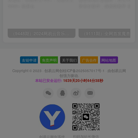
（9448期）2024网易云音乐人挂机项目，单机日入150+，无脑月入5000+
友链申请
-
免责声明
-
关于我们
-
广告合作
-
网站地图
Copyright © 2023 ·
创易云网创桂ICP备2025057017号-1
· 由
创易云网
创
强力驱动.
本站已安全运行:
1639天20小时44分38秒
扫码加站长微信
创易云网创系统