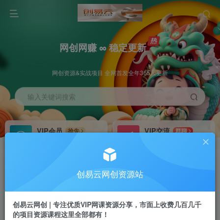
网创网赚 ∞ 稳定更新
网创资源&实战项目 全网首发全年365天更新
输入关键词搜索
VIP会员
VIP交流
抢先
群聊
免费下载全站资源
研究探讨更多创业项目路子。
VIP推广
招募站长
70%分佣
推荐
创易云网创资源站
会员专属推广链接
搭建同款网站，自己当老板
创易云网创 | 专注优质VIP网课资源分享，市面上收费几百几千
挂机
APP下载
项目
GO
的项目资源课程这里全部都有！
脚本卡密
站长V：cyyzy8