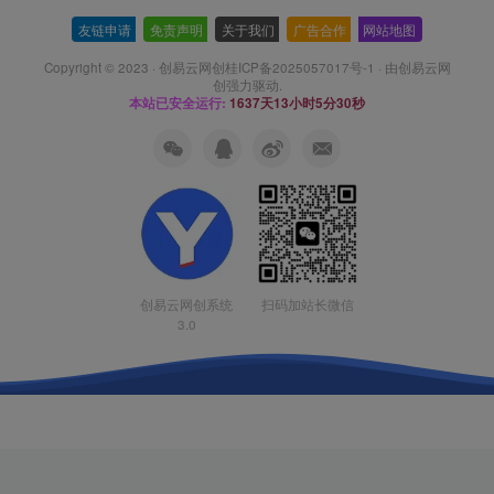
友链申请
-
免责声明
-
关于我们
-
广告合作
-
网站地图
Copyright © 2023 ·
创易云网创桂ICP备2025057017号-1
· 由
创易云网
创
强力驱动.
本站已安全运行:
1637天13小时5分30秒
扫码加站长微信
创易云网创系统
3.0