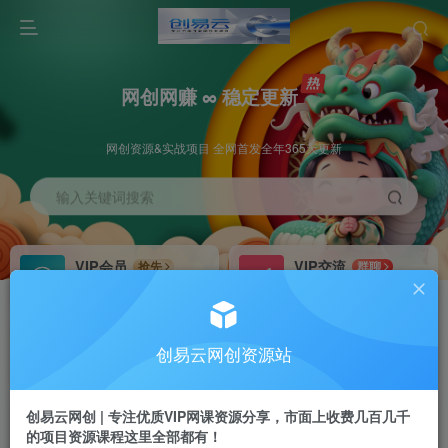
网创网赚 ∞ 稳定更新
网创资源&实战项目 全网首发全年365天更新
输入关键词搜索
VIP会员
VIP交流
抢先
群聊
免费下载全站资源
研究探讨更多创业项目路子。
VIP推广
招募站长
70%分佣
推荐
创易云网创资源站
会员专属推广链接
搭建同款网站，自己当老板
创易云网创 | 专注优质VIP网课资源分享，市面上收费几百几千
挂机
APP下载
项目
GO
的项目资源课程这里全部都有！
脚本卡密
站长V：cyyzy8