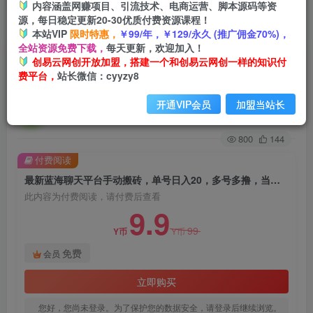
内容涵盖网赚项目、引流技术、电商运营、脚本源码等资
源，每日稳定更新20-30优质付费资源课程！
首页
创业课程
会员免费
正文
本站VIP
限时特惠，
￥99/年，￥129/永久 (推广佣金70%)，
全站资源免费下载，
每天更新，欢迎加入！
最新蓝海聊天平台手动搬砖，单号日入20，多号多
创易云网创开放加盟，搭建一个和创易云网创一样的知识付
费平台，
站长微信：cyyzy8
撸，当天见效益
开通VIP会员
加盟当站长
创易云
关注
2年前发布
800
144
付费阅读
最新蓝海聊天平台手动搬砖，单号日入20，多号多撸，当天见效益
此内容为付费阅读，请付费后查看
9.9
99
Y币
Y币
免费
会员
立即购买
您好，您尚未登录。为了保护您的数据安全，请登录后继续浏览。