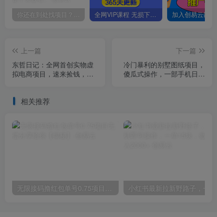
你还在到处找项目？还在当韭菜？我靠卖项目一个月收入5万+，曾经我也是个失败者。
全网VIP课程 无损下载~
上一篇
下一篇
东哲日记：全网首创实物虚
冷门暴利的别墅图纸项目，
拟电商项目，速来捡钱，成
傻瓜式操作，一部手机日入
本低，一单赚几十块！
500+【揭秘】
相关推荐
无限接码撸红包单号0.75项目无偿分享给你【揭秘】
小红