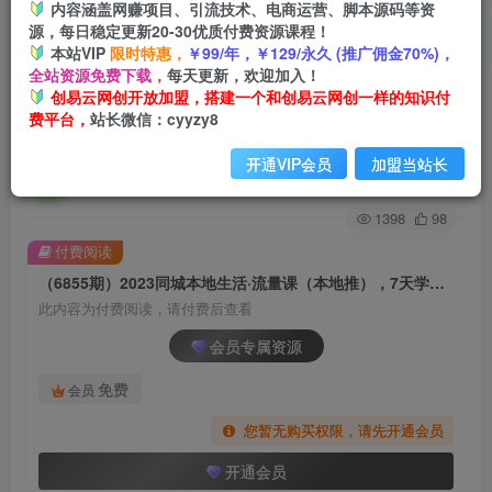
内容涵盖网赚项目、引流技术、电商运营、脚本源码等资
源，每日稳定更新20-30优质付费资源课程！
首页
创业课程
会员专属
正文
本站VIP
限时特惠，
￥99/年，￥129/永久 (推广佣金70%)，
全站资源免费下载，
每天更新，欢迎加入！
（6855期）2023同城本地生活·流量课（本地
创易云网创开放加盟，搭建一个和创易云网创一样的知识付
费平台，
站长微信：cyyzy8
推），7天学会如何驾驭同城流量（31节课）
开通VIP会员
加盟当站长
创易云
关注
2年前发布
1398
98
付费阅读
（6855期）2023同城本地生活·流量课（本地推），7天学会如何驾驭同城流量（31节课）
此内容为付费阅读，请付费后查看
会员专属资源
免费
会员
您暂无购买权限，请先开通会员
开通会员