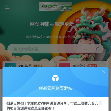
网创网赚 ∞ 稳定更新
网创资源&实战项目 全网首发全年365天更新
输入关键词搜索
VIP会员
VIP交流
抢先
群聊
免费下载全站资源
研究探讨更多创业项目路子。
VIP推广
招募站长
70%分佣
推荐
创易云网创资源站
会员专属推广链接
搭建同款网站，自己当老板
创易云网创 | 专注优质VIP网课资源分享，市面上收费几百几千
挂机
APP下载
项目
GO
的项目资源课程这里全部都有！
脚本卡密
站长V：cyyzy8