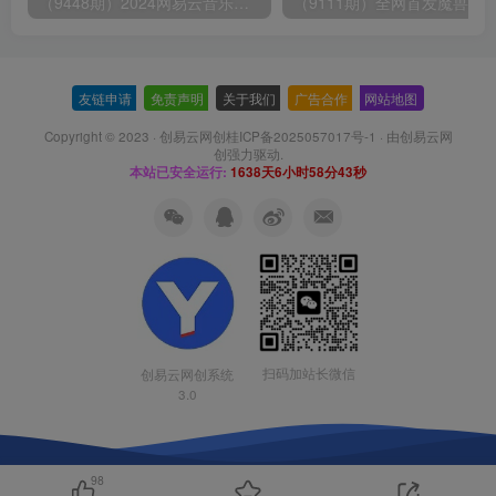
（9448期）2024网易云音乐人挂机项目，单机日入150+，无脑月入5000+
友链申请
-
免责声明
-
关于我们
-
广告合作
-
网站地图
Copyright © 2023 ·
创易云网创桂ICP备2025057017号-1
· 由
创易云网
创
强力驱动.
本站已安全运行:
1638天6小时58分44秒
扫码加站长微信
创易云网创系统
3.0
98