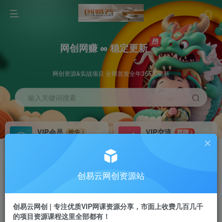
网创网赚 ∞ 稳定更新
网创资源&实战项目 全网首发全年365天更新
输入关键词搜索
VIP会员
VIP交流
抢先
群聊
免费下载全站资源
研究探讨更多创业项目路子。
VIP推广
招募站长
70%分佣
推荐
创易云网创资源站
会员专属推广链接
搭建同款网站，自己当老板
创易云网创 | 专注优质VIP网课资源分享，市面上收费几百几千
挂机
APP下载
项目
GO
的项目资源课程这里全部都有！
脚本卡密
站长V：cyyzy8