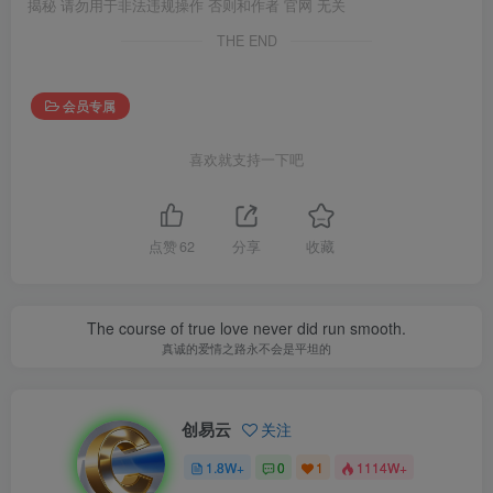
揭秘 请勿用于非法违规操作 否则和作者 官网 无关
THE END
会员专属
喜欢就支持一下吧
点赞
62
分享
收藏
The course of true love never did run smooth.
真诚的爱情之路永不会是平坦的
创易云
关注
1.8W+
0
1
1114W+