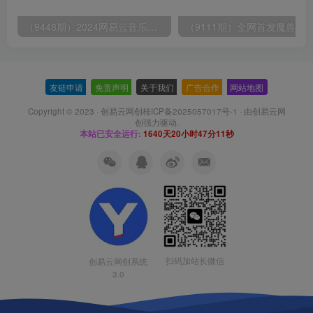
（9448期）2024网易云音乐人挂机项目，单机日入150+，无脑月入5000+
友链申请
-
免责声明
-
关于我们
-
广告合作
-
网站地图
Copyright © 2023 ·
创易云网创桂ICP备2025057017号-1
· 由
创易云网
创
强力驱动.
本站已安全运行:
1640天20小时47分11秒
扫码加站长微信
创易云网创系统
3.0