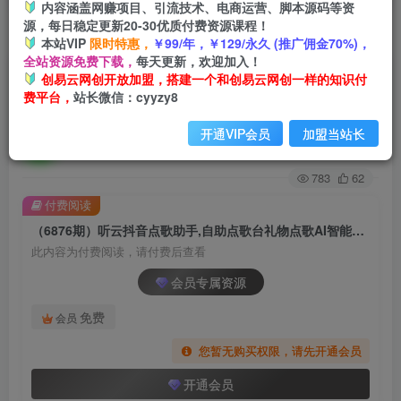
内容涵盖网赚项目、引流技术、电商运营、脚本源码等资
源，每日稳定更新20-30优质付费资源课程！
首页
创业课程
会员专属
正文
本站VIP
限时特惠，
￥99/年，￥129/永久 (推广佣金70%)，
全站资源免费下载，
每天更新，欢迎加入！
（6876期）听云抖音点歌助手,自助点歌台礼物点
创易云网创开放加盟，搭建一个和创易云网创一样的知识付
费平台，
站长微信：cyyzy8
歌AI智能语音及弹幕互动无人直播间
开通VIP会员
加盟当站长
创易云
关注
2年前发布
783
62
付费阅读
（6876期）听云抖音点歌助手,自助点歌台礼物点歌AI智能语音及弹幕互动无人直播间
此内容为付费阅读，请付费后查看
会员专属资源
免费
会员
您暂无购买权限，请先开通会员
开通会员