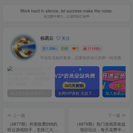
Work hard in silence, let success make the noise.
在沉默中努力，让成功自己发声
创易云
关注
1.8W+
0
1
1114W+
不论生活如何复杂，总要保持自己的那一份优雅
你还在到处找项目？还在当韭菜？我靠卖项目一个月收入5万+，曾经我也是个失败者。
全网VIP课程 无损下载~
上一篇
下一篇
（6877期）外面收费288的
（6879期）热门游戏双收益
听云游戏助手，支持三大平
项目玩法，每天花费半小