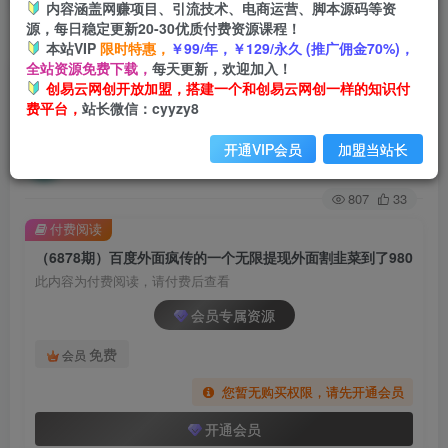
内容涵盖网赚项目、引流技术、电商运营、脚本源码等资
源，每日稳定更新20-30优质付费资源课程！
首页
创业课程
会员专属
正文
本站VIP
限时特惠，
￥99/年，￥129/永久 (推广佣金70%)，
全站资源免费下载，
每天更新，欢迎加入！
（6878期）百度外面疯传的一个无限提现外面割
创易云网创开放加盟，搭建一个和创易云网创一样的知识付
费平台，
站长微信：cyyzy8
韭菜到了980
开通VIP会员
加盟当站长
创易云
关注
2年前发布
807
33
付费阅读
（6878期）百度外面疯传的一个无限提现外面割韭菜到了980
此内容为付费阅读，请付费后查看
会员专属资源
免费
会员
您暂无购买权限，请先开通会员
开通会员