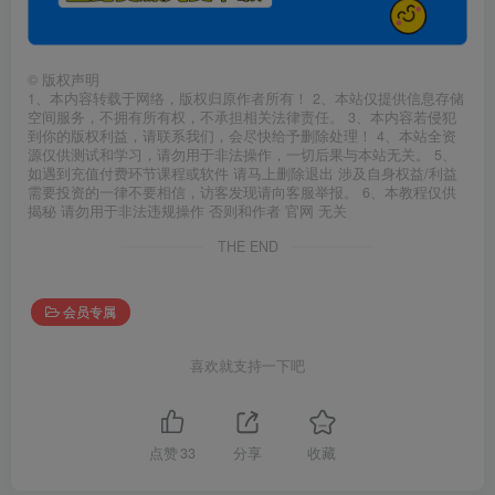
©
版权声明
1、本内容转载于网络，版权归原作者所有！ 2、本站仅提供信息存储
空间服务，不拥有所有权，不承担相关法律责任。 3、本内容若侵犯
到你的版权利益，请联系我们，会尽快给予删除处理！ 4、本站全资
源仅供测试和学习，请勿用于非法操作，一切后果与本站无关。 5、
如遇到充值付费环节课程或软件 请马上删除退出 涉及自身权益/利益
需要投资的一律不要相信，访客发现请向客服举报。 6、本教程仅供
揭秘 请勿用于非法违规操作 否则和作者 官网 无关
THE END
会员专属
喜欢就支持一下吧
点赞
33
分享
收藏