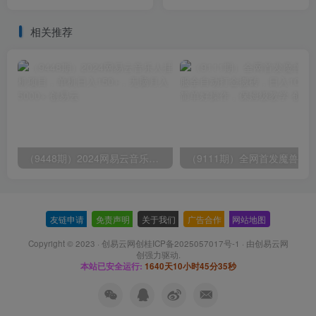
台各种游戏键盘和鼠标能操
时，实操一天500多（教程
作的游戏
+素材）
相关推荐
（9448期）2024网易云音乐人挂机项目，单机日入150+，无脑月入5000+
友链申请
-
免责声明
-
关于我们
-
广告合作
-
网站地图
Copyright © 2023 ·
创易云网创桂ICP备2025057017号-1
· 由
创易云网
创
强力驱动.
本站已安全运行:
1640天10小时45分36秒