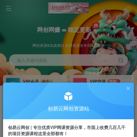
网创网赚 ∞ 稳定更新
网创资源&实战项目 全网首发全年365天更新
输入关键词搜索
VIP会员
VIP交流
抢先
群聊
免费下载全站资源
研究探讨更多创业项目路子。
VIP推广
招募站长
70%分佣
推荐
创易云网创资源站
会员专属推广链接
搭建同款网站，自己当老板
创易云网创 | 专注优质VIP网课资源分享，市面上收费几百几千
挂机
APP下载
项目
GO
的项目资源课程这里全部都有！
脚本卡密
站长V：cyyzy8