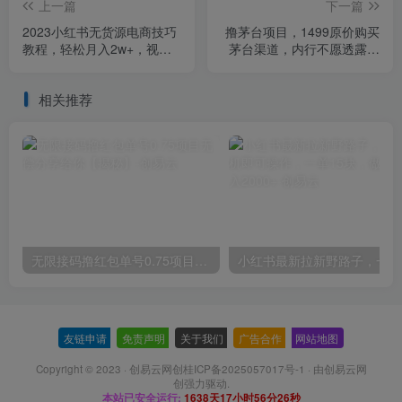
上一篇
下一篇
2023小红书无货源电商技巧
撸茅台项目，1499原价购买
教程，轻松月入2w+，视频
茅台渠道，内行不愿透露的
+实战详解【揭秘】
玩法，渠道/玩法/攻略/注意
事项/超详细教程
相关推荐
无限接码撸红包单号0.75项目无偿分享给你【揭秘】
小红
友链申请
-
免责声明
-
关于我们
-
广告合作
-
网站地图
Copyright © 2023 ·
创易云网创桂ICP备2025057017号-1
· 由
创易云网
创
强力驱动.
本站已安全运行:
1638天17小时56分27秒