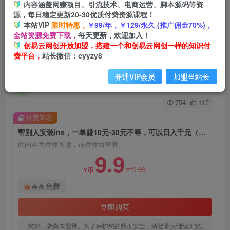
内容涵盖网赚项目、引流技术、电商运营、脚本源码等资
源，每日稳定更新20-30优质付费资源课程！
首页
创业课程
会员免费
正文
本站VIP
限时特惠，
￥99/年，￥129/永久 (推广佣金70%)，
全站资源免费下载，
每天更新，欢迎加入！
帮别人安装ins，一单赚10元-30元不等，可以日入
创易云网创开放加盟，搭建一个和创易云网创一样的知识付
费平台，
站长微信：cyyzy8
千元（当天见收益）【揭秘】
开通VIP会员
加盟当站长
创易云
关注
2年前发布
754
117
付费阅读
帮别人安装ins，一单赚10元-30元不等，可以日入千元（当天见收益）【揭秘】
此内容为付费阅读，请付费后查看
9.9
99
Y币
Y币
免费
会员
立即购买
您好，您尚未登录。为了保护您的数据安全，请登录后继续浏览。