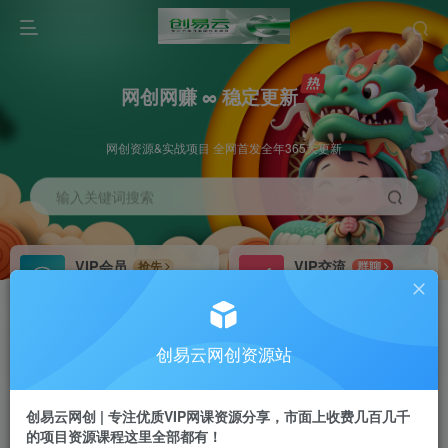
网创网赚 ∞ 稳定更新
网创资源&实战项目 全网首发全年365天更新
输入关键词搜索
VIP会员
VIP交流
抢先
群聊
免费下载全站资源
研究探讨更多创业项目路子。
VIP推广
招募站长
70%分佣
推荐
创易云网创资源站
会员专属推广链接
搭建同款网站，自己当老板
创易云网创 | 专注优质VIP网课资源分享，市面上收费几百几千
挂机
APP下载
项目
GO
的项目资源课程这里全部都有！
脚本卡密
站长V：cyyzy8