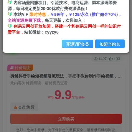
内容涵盖网赚项目、引流技术、电商运营、脚本源码等资
源，每日稳定更新20-30优质付费资源课程！
首页
创业课程
会员免费
正文
本站VIP
限时特惠，
￥99/年，￥129/永久 (推广佣金70%)，
全站资源免费下载，
每天更新，欢迎加入！
拆解抖音手绘短视频引流玩法，手把手教你制作手
创易云网创开放加盟，搭建一个和创易云网创一样的知识付
费平台，
站长微信：cyyzy8
绘视频，起号引流两不误
开通VIP会员
加盟当站长
创易云
关注
2年前发布
1427
193
付费阅读
拆解抖音手绘短视频引流玩法，手把手教你制作手绘视频，起号引流两不误
此内容为付费阅读，请付费后查看
9.9
99
Y币
Y币
免费
会员
立即购买
您好，您尚未登录。为了保护您的数据安全，请登录后继续浏览。