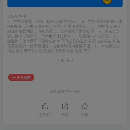
©
版权声明
1、本内容转载于网络，版权归原作者所有！ 2、本站仅提供信息存储
空间服务，不拥有所有权，不承担相关法律责任。 3、本内容若侵犯
到你的版权利益，请联系我们，会尽快给予删除处理！ 4、本站全资
源仅供测试和学习，请勿用于非法操作，一切后果与本站无关。 5、
如遇到充值付费环节课程或软件 请马上删除退出 涉及自身权益/利益
需要投资的一律不要相信，访客发现请向客服举报。 6、本教程仅供
揭秘 请勿用于非法违规操作 否则和作者 官网 无关
THE END
会员免费
喜欢就支持一下吧
点赞
193
分享
收藏