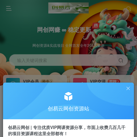
网创网赚 ∞ 稳定更新
网创资源&实战项目 全网首发全年365天更新
输入关键词搜索
VIP会员
VIP交流
抢先
群聊
免费下载全站资源
研究探讨更多创业项目路子。
VIP推广
招募站长
70%分佣
推荐
创易云网创资源站
会员专属推广链接
搭建同款网站，自己当老板
创易云网创 | 专注优质VIP网课资源分享，市面上收费几百几千
挂机
APP下载
项目
GO
的项目资源课程这里全部都有！
脚本卡密
站长V：cyyzy8