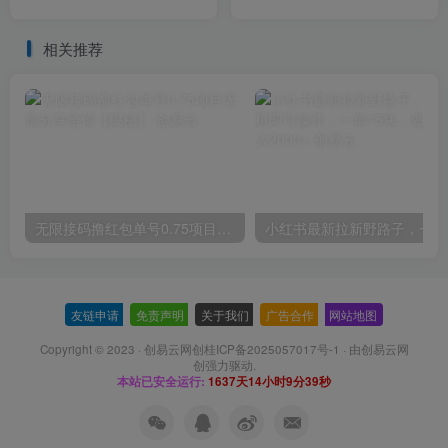
且暴力（保姆级玩法）【揭
秘】
相关推荐
无限接码撸红包单号0.75项目无偿分享给你【揭秘】
小红
友链申请
-
免责声明
-
关于我们
-
广告合作
-
网站地图
Copyright © 2023 ·
创易云网创桂ICP备2025057017号-1
· 由
创易云网
创
强力驱动.
本站已安全运行:
1637天14小时9分40秒