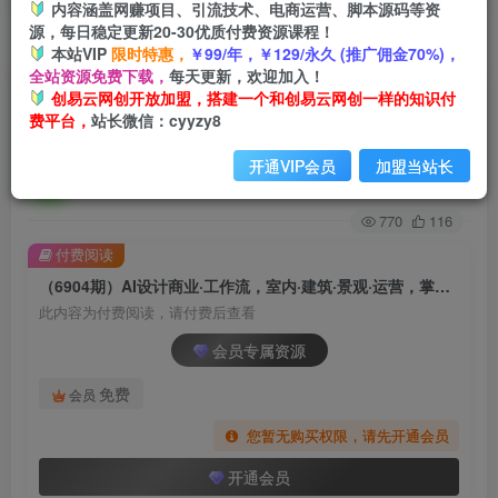
内容涵盖网赚项目、引流技术、电商运营、脚本源码等资
源，每日稳定更新20-30优质付费资源课程！
首页
创业课程
会员专属
正文
本站VIP
限时特惠，
￥99/年，￥129/永久 (推广佣金70%)，
全站资源免费下载，
每天更新，欢迎加入！
（6904期）AI设计商业·工作流，室内·建筑·景观·
创易云网创开放加盟，搭建一个和创易云网创一样的知识付
费平台，
站长微信：cyyzy8
运营，掌握五大主流AI设计工具
开通VIP会员
加盟当站长
创易云
关注
2年前发布
770
116
付费阅读
（6904期）AI设计商业·工作流，室内·建筑·景观·运营，掌握五大主流AI设计工具
此内容为付费阅读，请付费后查看
会员专属资源
免费
会员
您暂无购买权限，请先开通会员
开通会员