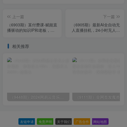
上一篇
下一篇
（6903期）某付费课-赋能直
（6905期）最新AI全自动无
播驱动的知识IP和老板，帮
人直播挂机，24小时无人直
你做出高流量、高变现的直
播间，AI全自动智能语音弹
播间
幕互动
相关推荐
（9448期）2024网易云音乐人挂机项目，单机日入150+，无脑月入5000+
友链申请
-
免责声明
-
关于我们
-
广告合作
-
网站地图