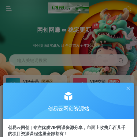
网创网赚 ∞ 稳定更新
网创资源&实战项目 全网首发全年365天更新
输入关键词搜索
VIP会员
VIP交流
抢先
群聊
免费下载全站资源
研究探讨更多创业项目路子。
VIP推广
招募站长
70%分佣
推荐
创易云网创资源站
会员专属推广链接
搭建同款网站，自己当老板
创易云网创 | 专注优质VIP网课资源分享，市面上收费几百几千
挂机
APP下载
项目
GO
的项目资源课程这里全部都有！
脚本卡密
站长V：cyyzy8