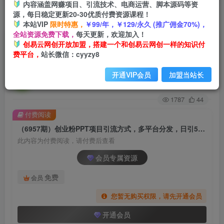
内容涵盖网赚项目、引流技术、电商运营、脚本源码等资
源，每日稳定更新20-30优质付费资源课程！
首页
创业课程
会员专属
正文
本站VIP
限时特惠，
￥99/年，￥129/永久 (推广佣金70%)，
全站资源免费下载，
每天更新，欢迎加入！
（6957期）创业粉PPT项目引流方式，多平台分
创易云网创开放加盟，搭建一个和创易云网创一样的知识付
费平台，
站长微信：cyyzy8
发，日引50+（保姆级教学）
开通VIP会员
加盟当站长
创易云
关注
2年前发布
1787
44
付费阅读
（6957期）创业粉PPT项目引流方式，多平台分发，日引50+（保姆级教学）
此内容为付费阅读，请付费后查看
会员专属资源
免费
会员
您暂无购买权限，请先开通会员
开通会员