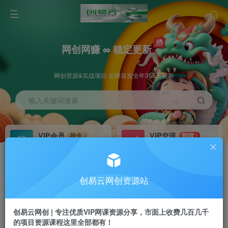
网创网赚 ∞ 稳定更新
网创资源&实战项目 全网首发全年365天更新
输入关键词搜索
VIP会员
VIP交流
抢先
群聊
免费下载全站资源
研究探讨更多创业项目路子。
VIP推广
招募站长
70%分佣
推荐
创易云网创资源站
会员专属推广链接
搭建同款网站，自己当老板
创易云网创 | 专注优质VIP网课资源分享，市面上收费几百几千
挂机
APP下载
项目
GO
的项目资源课程这里全部都有！
脚本卡密
站长V：cyyzy8