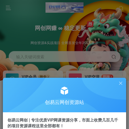
网创网赚 ∞ 稳定更新
网创资源&实战项目 全网首发全年365天更新
输入关键词搜索
VIP会员
VIP交流
抢先
群聊
免费下载全站资源
研究探讨更多创业项目路子。
VIP推广
招募站长
70%分佣
推荐
创易云网创资源站
会员专属推广链接
搭建同款网站，自己当老板
创易云网创 | 专注优质VIP网课资源分享，市面上收费几百几千
挂机
APP下载
项目
GO
的项目资源课程这里全部都有！
脚本卡密
站长V：cyyzy8