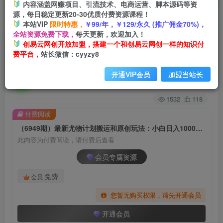
内容涵盖网赚项目、引流技术、电商运营、脚本源码等资
源，每日稳定更新20-30优质付费资源课程！
首页
创业课程
会员专属
正文
本站VIP
限时特惠，
￥99/年，￥129/永久 (推广佣金70%)，
全站资源免费下载，
每天更新，欢迎加入！
（6949期）最新尤物计划搬运和原创玩法：小白
创易云网创开放加盟，搭建一个和创易云网创一样的知识付
费平台，
站长微信：cyyzy8
日入1000+ 世上只要有男人，玩法就不过时
开通VIP会员
加盟当站长
创易云
关注
2年前发布
1532
118
付费阅读
（6949期）最新尤物计划搬运和原创玩法：小白日入1000+ 世上只要有男人，玩法就不过时
此内容为付费阅读，请付费后查看
会员专属资源
免费
会员
您暂无购买权限，请先开通会员
开通会员