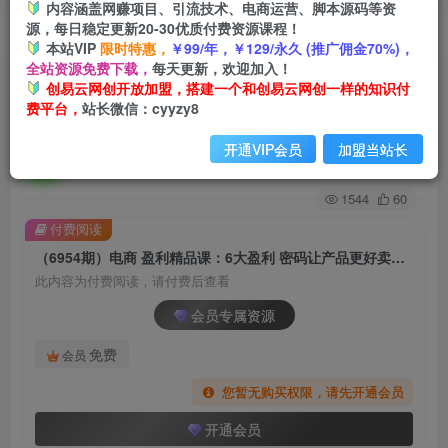
内容涵盖网赚项目、引流技术、电商运营、脚本源码等资
源，每日稳定更新20-30优质付费资源课程！
首页
创业课程
会员专属
正文
本站VIP
限时特惠，
￥99/年，￥129/永久 (推广佣金70%)，
全站资源免费下载，
每天更新，欢迎加入！
（6954期）电商 盈利精品课：6大盈利 密码让产
创易云网创开放加盟，搭建一个和创易云网创一样的知识付
费平台，
站长微信：cyyzy8
品更好卖，流量是刚需！爆款是刚需
开通VIP会员
加盟当站长
创易云
关注
2年前发布
1544
60
付费阅读
（6954期）电商 盈利精品课：6大盈利 密码让产品更好卖，流量是刚需！爆款是刚需
此内容为付费阅读，请付费后查看
会员专属资源
免费
会员
您暂无购买权限，请先开通会员
开通会员