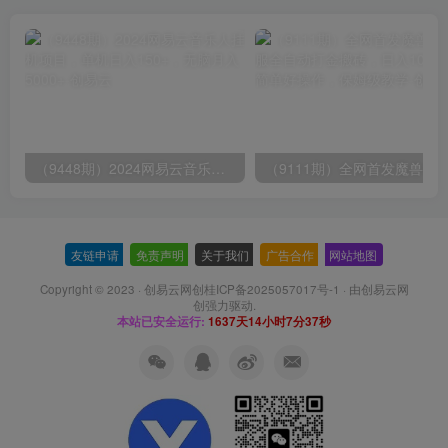
（9448期）2024网易云音乐人挂机项目，单机日入150+，无脑月入5000+
友链申请
-
免责声明
-
关于我们
-
广告合作
-
网站地图
Copyright © 2023 ·
创易云网创桂ICP备2025057017号-1
· 由
创易云网
创
强力驱动.
本站已安全运行:
1637天14小时7分37秒