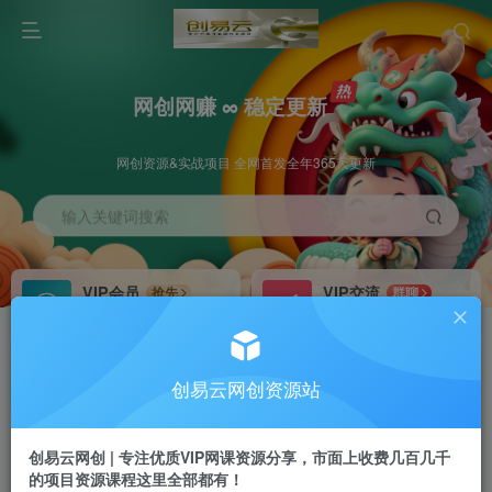
网创网赚 ∞ 稳定更新
网创资源&实战项目 全网首发全年365天更新
输入关键词搜索
VIP会员
VIP交流
抢先
群聊
免费下载全站资源
研究探讨更多创业项目路子。
VIP推广
招募站长
70%分佣
推荐
创易云网创资源站
会员专属推广链接
搭建同款网站，自己当老板
创易云网创 | 专注优质VIP网课资源分享，市面上收费几百几千
挂机
APP下载
项目
GO
的项目资源课程这里全部都有！
脚本卡密
站长V：cyyzy8