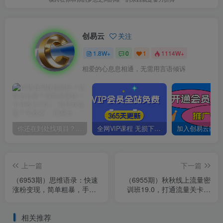
创易云
关注
1.8W+
0
1
1114W+
相爱的心息息相通，无需用言语倾诉
你还在到处找项目？还在当韭菜？我靠卖项目一个月收入5万+，曾经我也是个失败者。
全网VIP课程 无损下载~
上一篇
下一篇
（6953期）思维语录：快速
（6955期）秋秋线上流量密
涨粉变现，简单粗暴，手把
训班19.0，打通流量关卡，
手教你打造爆款视频！（教
线上也能实战流量破局
程+AI…
相关推荐