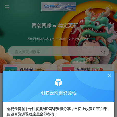
网创网赚 ∞ 稳定更新
网创资源&实战项目 全网首发全年365天更新
输入关键词搜索
VIP会员
VIP交流
抢先
群聊
免费下载全站资源
研究探讨更多创业项目路子。
VIP推广
招募站长
70%分佣
推荐
创易云网创资源站
会员专属推广链接
搭建同款网站，自己当老板
创易云网创 | 专注优质VIP网课资源分享，市面上收费几百几千
挂机
APP下载
项目
GO
的项目资源课程这里全部都有！
脚本卡密
站长V：cyyzy8