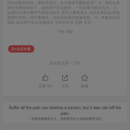
到你的版权利益，请联系我们，会尽快给予删除处理！ 4、本站全资
源仅供测试和学习，请勿用于非法操作，一切后果与本站无关。 5、
如遇到充值付费环节课程或软件 请马上删除退出 涉及自身权益/利益
需要投资的一律不要相信，访客发现请向客服举报。 6、本教程仅供
揭秘 请勿用于非法违规操作 否则和作者 官网 无关
THE END
会员专属
喜欢就支持一下吧
点赞
187
分享
收藏
Suffer all the pain can destroy a person, but it also can kill the
pain.
一切痛苦能够毁灭人，然而受苦的人也能把痛苦消灭