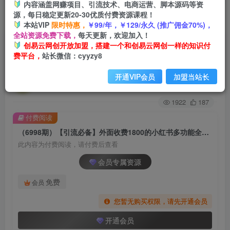
内容涵盖网赚项目、引流技术、电商运营、脚本源码等资
源，每日稳定更新20-30优质付费资源课程！
首页
创业课程
会员专属
正文
本站VIP
限时特惠，
￥99/年，￥129/永久 (推广佣金70%)，
全站资源免费下载，
每天更新，欢迎加入！
（6998期）【引流必备】外面收费1800的小红书
创易云网创开放加盟，搭建一个和创易云网创一样的知识付
费平台，
站长微信：cyyzy8
多功能全自动引流脚本，解放双手自动引流
开通VIP会员
加盟当站长
创易云
关注
2年前发布
1922
187
付费阅读
（6998期）【引流必备】外面收费1800的小红书多功能全自动引流脚本，解放双手自动引流
此内容为付费阅读，请付费后查看
会员专属资源
免费
会员
您暂无购买权限，请先开通会员
开通会员