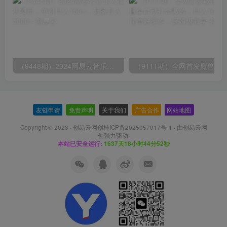
（9448期）2024网易云音乐人挂机项目，单机日入150+，无脑月入5000+
友链申请
-
免责声明
-
关于我们
-
广告合作
-
网站地图
Copyright © 2023 ·
创易云网创桂ICP备2025057017号-1
· 由
创易云网
创
强力驱动.
本站已安全运行:
1637天18小时44分53秒