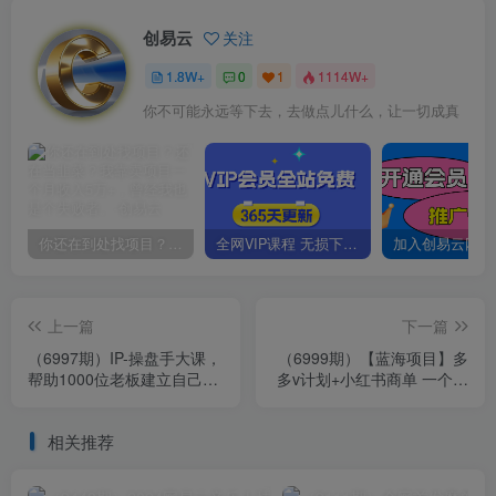
创易云
关注
1.8W+
0
1
1114W+
你不可能永远等下去，去做点儿什么，让一切成真
你还在到处找项目？还在当韭菜？我靠卖项目一个月收入5万+，曾经我也是个失败者。
全网VIP课程 无损下载~
上一篇
下一篇
（6997期）IP-操盘手大课，
（6999期）【蓝海项目】多
帮助1000位老板建立自己的
多v计划+小红书商单 一个视
流量团队（13节课）
频三份收益 工作室月入10w
相关推荐