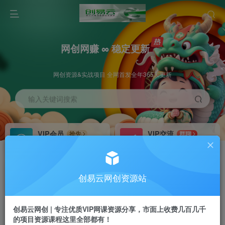
网创网赚 ∞ 稳定更新
网创资源&实战项目 全网首发全年365天更新
输入关键词搜索
VIP会员
VIP交流
抢先
群聊
免费下载全站资源
研究探讨更多创业项目路子。
VIP推广
招募站长
70%分佣
推荐
创易云网创资源站
会员专属推广链接
搭建同款网站，自己当老板
创易云网创 | 专注优质VIP网课资源分享，市面上收费几百几千
挂机
APP下载
项目
GO
的项目资源课程这里全部都有！
脚本卡密
站长V：cyyzy8