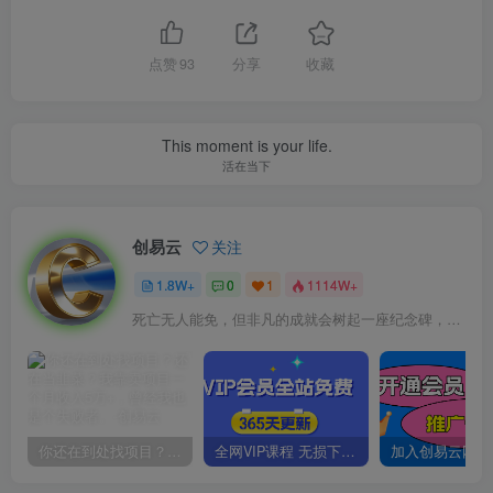
点赞
93
分享
收藏
This moment is your life.
活在当下
创易云
关注
1.8W+
0
1
1114W+
死亡无人能免，但非凡的成就会树起一座纪念碑，它将一直立到太阳冷却之时
你还在到处找项目？还在当韭菜？我靠卖项目一个月收入5万+，曾经我也是个失败者。
全网VIP课程 无损下载~