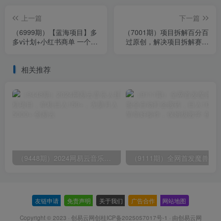
上一篇
下一篇
（6999期）【蓝海项目】多
（7001期）项目拆解百分百
多v计划+小红书商单 一个视
过原创，解决项目拆解赛道
频三份收益 工作室月入10w
难过原创的问题
相关推荐
（9448期）2024网易云音乐人挂机项目，单机日入150+，无脑月入5000+
友链申请
-
免责声明
-
关于我们
-
广告合作
-
网站地图
Copyright © 2023 ·
创易云网创桂ICP备2025057017号-1
· 由
创易云网