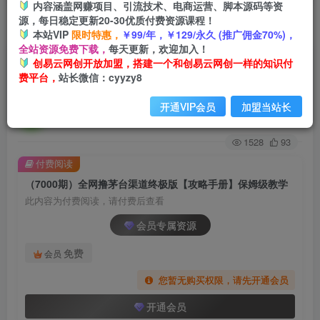
内容涵盖网赚项目、引流技术、电商运营、脚本源码等资
源，每日稳定更新20-30优质付费资源课程！
首页
创业课程
会员专属
正文
本站VIP
限时特惠，
￥99/年，￥129/永久 (推广佣金70%)，
全站资源免费下载，
每天更新，欢迎加入！
（7000期）全网撸茅台渠道终极版【攻略手册】
创易云网创开放加盟，搭建一个和创易云网创一样的知识付
费平台，
站长微信：cyyzy8
保姆级教学
开通VIP会员
加盟当站长
创易云
关注
2年前发布
1528
93
付费阅读
（7000期）全网撸茅台渠道终极版【攻略手册】保姆级教学
此内容为付费阅读，请付费后查看
会员专属资源
免费
会员
您暂无购买权限，请先开通会员
开通会员