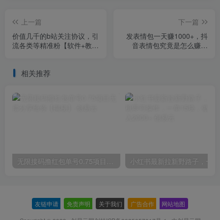
上一篇
下一篇
价值几千的b站关注协议，引
发表情包一天赚1000+，抖
流各类等精准粉【软件+教
音表情包究竟是怎么赚钱
程】【仅揭秘】
的？分享我的经验【拆解】
相关推荐
无限接码撸红包单号0.75项目无偿分享给你【揭秘】
小红
友链申请
-
免责声明
-
关于我们
-
广告合作
-
网站地图