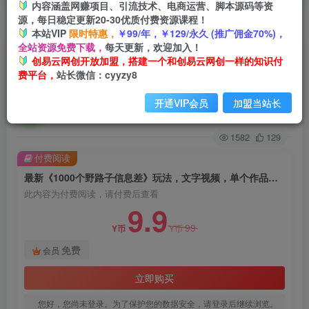
内容涵盖网赚项目、引流技术、电商运营、脚本源码等资
源，每日稳定更新20-30优质付费资源课程！
首页
创业课程
会员免费
正文
本站VIP
限时特惠，
￥99/年，￥129/永久 (推广佣金70%)，
全站资源免费下载，
每天更新，欢迎加入！
最新《1000个野路子信息差》玩法，文字视频，
创易云网创开放加盟，搭建一个和创易云网创一样的知识付
费平台，
站长微信：cyyzy8
单个作品暴粉5000+，小白轻松上手【揭秘】
开通VIP会员
加盟当站长
创易云
关注
2年前发布
1582
129
付费阅读
最新《1000个野路子信息差》玩法，文字视频，单个作品暴粉5000+，小白轻松上手【揭秘】
此内容为付费阅读，请付费后查看
9.9
99
Y币
Y币
免费
会员
立即购买
您好，您尚未登录。为了保护您的数据安全，请登录后继续浏览。