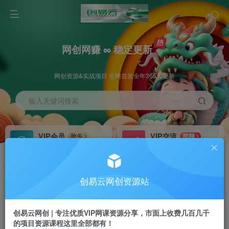
网创网赚 ∞ 稳定更新
网创资源&实战项目 全网首发全年365天更新
输入关键词搜索
VIP会员
VIP交流
抢先
群聊
免费下载全站资源
研究探讨更多创业项目路子。
VIP推广
招募站长
70%分佣
推荐
创易云网创资源站
会员专属推广链接
搭建同款网站，自己当老板
创易云网创 | 专注优质VIP网课资源分享，市面上收费几百几千
挂机
APP下载
项目
GO
的项目资源课程这里全部都有！
脚本卡密
站长V：cyyzy8