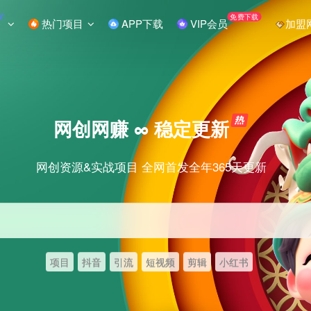
W
免费下载
热门项目
APP下载
VIP会员
加盟
网创网赚 ∞ 稳定更新
网创资源&实战项目 全网首发全年365天更新
项目
抖音
引流
短视频
剪辑
小红书