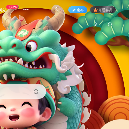
日入2K
网站
发布
开通会员