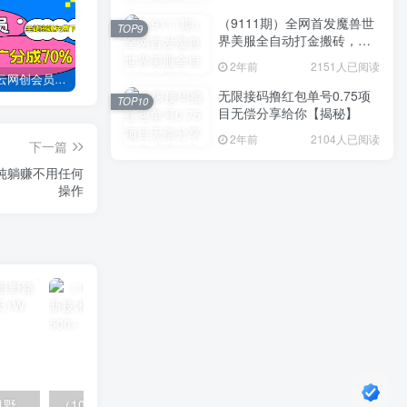
（9111期）全网首发魔兽世
TOP9
界美服全自动打金搬砖，日
入1000+，简单好操作，保
2年前
2151人已阅读
姆级教学
加入创易云网创会员，全站资源免费学习。
创易云网创【VIP会员专属交流群】
加盟创易云网创，搭建同款项目资源站，实现日入2000+
无限接码撸红包单号0.75项
TOP10
目无偿分享给你【揭秘】
2年前
2104人已阅读
下一篇
，纯躺赚不用任何
操作
（10150期）2024高考项目野路子玩法，无限裂变，最高一天1W＋！
（10163期）快手掘金撸收益最新技术，高收益玩法，单日变现500+，小白必备项目