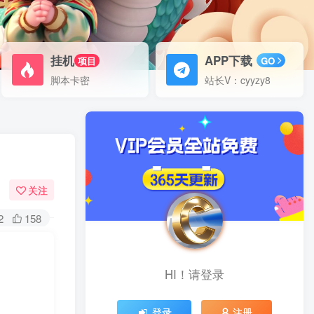
挂机
APP下载
项目
GO
脚本卡密
站长V：cyyzy8
关注
2
158
HI！请登录
登录
注册