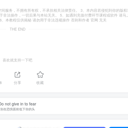
空间服务，不拥有所有权，不承担相关法律责任。 3、本内容若侵犯到你的版权
于非法操作，一切后果与本站无关。 5、如遇到充值付费环节课程或软件 请马
6、本教程仅供揭秘 请勿用于非法违规操作 否则和作者 官网 无关
THE END
喜欢就支持一下吧
8
分享
收藏
Do not give in to fear
别在恐惧面前低下你的头