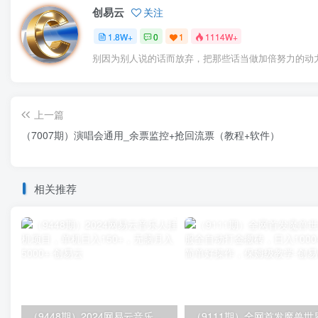
创易云
关注
1.8W+
0
1
1114W+
别因为别人说的话而放弃，把那些话当做加倍努力的动
上一篇
（7007期）演唱会通用_余票监控+抢回流票（教程+软件）
相关推荐
（9448期）2024网易云音乐人挂机项目，单机日入150+，无脑月入5000+