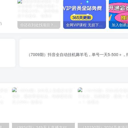
力
你还在到处找项目？还在当韭菜？我靠卖项目一个月收入5万+，曾经我也是个失败者。
全网VIP课程 无损下载~
（7009期）抖音全自动挂机薅羊毛，单号一天5-500＋
（9111期）全网首发魔兽世界美服全自动打金搬砖，日入1000+，简单好操作，保姆级教学
（9934期）24h无人直播支付宝项目，最新带货玩法，纯躺赚实测日入500+