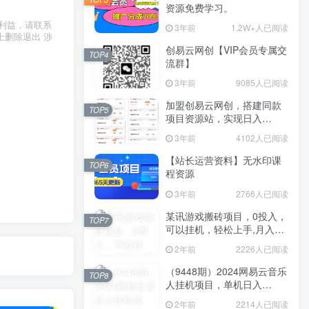
资源免费学习。
利益，请联系
3年前
1.2W+人已阅读
上删除退出 涉
创易云网创【VIP会员专属交
TOP4
流群】
3年前
9085人已阅读
加盟创易云网创，搭建同款
TOP5
项目资源站，实现日入
2000+
3年前
4102人已阅读
【站长运营资料】无水印课
TOP6
程资源
3年前
2766人已阅读
某讯游戏搬砖项目，0投入，
TOP7
可以挂机，轻松上手,月入
3000+上不封顶
2年前
2226人已阅读
（9448期）2024网易云音乐
TOP8
人挂机项目，单机日入
150+，无脑月入5000+
2年前
2214人已阅读