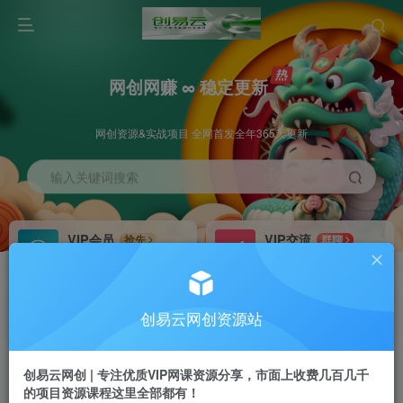
网创网赚 ∞ 稳定更新
网创资源&实战项目 全网首发全年365天更新
输入关键词搜索
VIP会员
VIP交流
抢先
群聊
免费下载全站资源
研究探讨更多创业项目路子。
VIP推广
招募站长
70%分佣
推荐
创易云网创资源站
会员专属推广链接
搭建同款网站，自己当老板
创易云网创 | 专注优质VIP网课资源分享，市面上收费几百几千
挂机
APP下载
项目
GO
的项目资源课程这里全部都有！
脚本卡密
站长V：cyyzy8