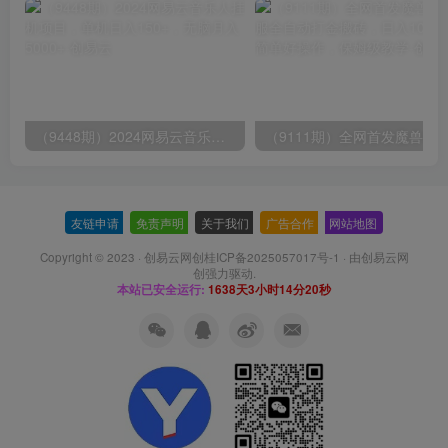
（9448期）2024网易云音乐人挂机项目，单机日入150+，无脑月入5000+
友链申请
-
免责声明
-
关于我们
-
广告合作
-
网站地图
Copyright © 2023 ·
创易云网创桂ICP备2025057017号-1
· 由
创易云网
创
强力驱动.
本站已安全运行:
1638天3小时14分21秒