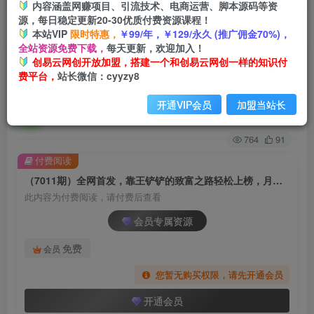
内容涵盖网赚项目、引流技术、电商运营、脚本源码等资
源，每日稳定更新20-30优质付费资源课程！
首页
创业课程
会员专属
正文
本站VIP
限时特惠，
￥99/年，￥129/永久 (推广佣金70%)，
全站资源免费下载，
每天更新，欢迎加入！
（7011期）全网首发，靠王铲铲的致富之路轻松
创易云网创开放加盟，搭建一个和创易云网创一样的知识付
费平台，
站长微信：cyyzy8
上榜，月入过万，骚操作玩法，教程＋资料
开通VIP会员
加盟当站长
创易云
关注
2年前发布
764
91
付费阅读
（7011期）全网首发，靠王铲铲的致富之路轻松上榜，月入过万，骚操作玩法，教程＋资料
此内容为付费阅读，请付费后查看
会员专属资源
免费
会员
您暂无购买权限，请先开通会员
开通会员