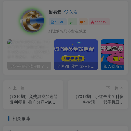
创易云
关注
1.8W+
0
1
1114W+
别让梦想只停留在梦里
你还在到处找项目？还在当韭菜？我靠卖项目一个月收入5万+，曾经我也是个失败者。
全网VIP课程 无损下载~
上一篇
下一篇
（7010期）免费游戏加速器
（7012期）小红书卖学科资
_暴利项目_推广分润+免费
料变现，一部手机日入
使用
200（高数笔记）
相关推荐