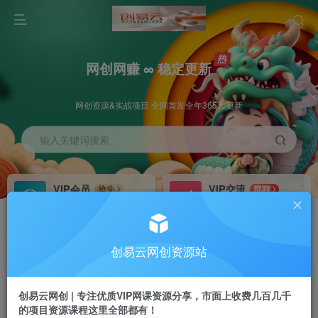
网创网赚 ∞ 稳定更新
网创资源&实战项目 全网首发全年365天更新
输入关键词搜索
VIP会员
VIP交流
抢先
群聊
免费下载全站资源
研究探讨更多创业项目路子。
VIP推广
招募站长
70%分佣
推荐
创易云网创资源站
会员专属推广链接
搭建同款网站，自己当老板
创易云网创 | 专注优质VIP网课资源分享，市面上收费几百几千
挂机
APP下载
项目
GO
的项目资源课程这里全部都有！
脚本卡密
站长V：cyyzy8