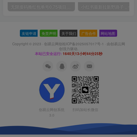
无限接码撸红包单号0.75项目无偿分享给你【揭秘】
小红
友链申请
-
免责声明
-
关于我们
-
广告合作
-
网站地图
Copyright © 2023 ·
创易云网创桂ICP备2025057017号-1
· 由
创易云网
创
强力驱动.
本站已安全运行:
1640天13小时44分25秒
扫码加站长微信
创易云网创系统
3.0