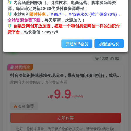
内容涵盖网赚项目、引流技术、电商运营、脚本源码等资
源，每日稳定更新20-30优质付费资源课程！
首页
创业课程
会员免费
正文
本站VIP
限时特惠，
￥99/年，￥129/永久 (推广佣金70%)，
全站资源免费下载，
每天更新，欢迎加入！
抖音冷知识快速涨粉变现玩法，爆火冷知识项目拆
创易云网创开放加盟，搭建一个和创易云网创一样的知识付
费平台，
站长微信：cyyzy8
解，成品日赚500+【拆解】
开通VIP会员
加盟当站长
创易云
关注
2年前发布
1308
62
付费阅读
抖音冷知识快速涨粉变现玩法，爆火冷知识项目拆解，成品日赚500+【拆解】
此内容为付费阅读，请付费后查看
9.9
99
Y币
Y币
免费
会员
立即购买
您好，您尚未登录。为了保护您的数据安全，请登录后继续浏览。