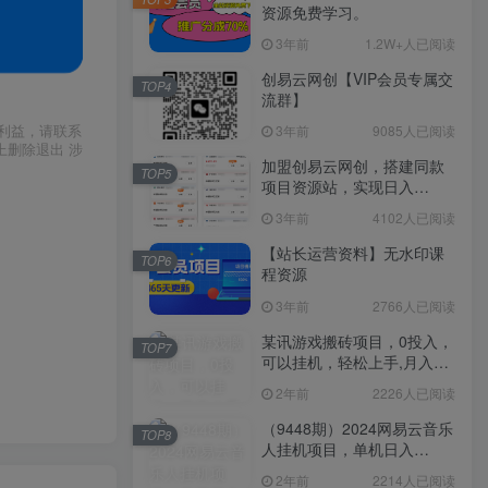
资源免费学习。
3年前
1.2W+人已阅读
创易云网创【VIP会员专属交
TOP4
流群】
利益，请联系
3年前
9085人已阅读
上删除退出 涉
加盟创易云网创，搭建同款
TOP5
项目资源站，实现日入
2000+
3年前
4102人已阅读
【站长运营资料】无水印课
TOP6
程资源
3年前
2766人已阅读
某讯游戏搬砖项目，0投入，
TOP7
可以挂机，轻松上手,月入
3000+上不封顶
2年前
2226人已阅读
（9448期）2024网易云音乐
TOP8
人挂机项目，单机日入
150+，无脑月入5000+
2年前
2214人已阅读