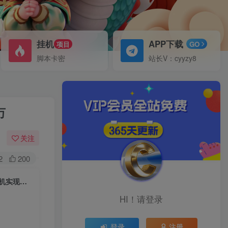
挂机
APP下载
项目
GO
脚本卡密
站长V：cyyzy8
万
关注
2
200
（7035期）长期蓝海项目 儿童益智迷宫 一单利润39.8 几乎零成本 一部手机实现月入过万
HI！请登录
登录
注册