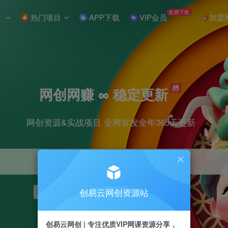
W
免费下载
热门项目
APP下载
VIP会员
加盟
网创网赚 ∞ 稳定更新
网创资源&实战项目 全网首发全年365天更新
创易云网创资源站
项目
抖音
引流
短视频
剪辑
小红书
创易云网创 | 专注优质VIP网课资源分享，