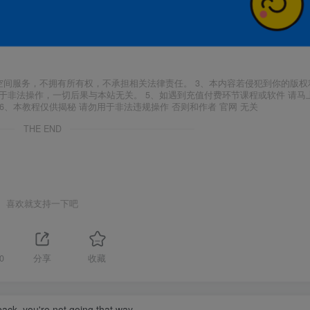
空间服务，不拥有所有权，不承担相关法律责任。 3、本内容若侵犯到你的版权
于非法操作，一切后果与本站无关。 5、如遇到充值付费环节课程或软件 请马
6、本教程仅供揭秘 请勿用于非法违规操作 否则和作者 官网 无关
THE END
喜欢就支持一下吧
0
分享
收藏
back, you're not going that way.