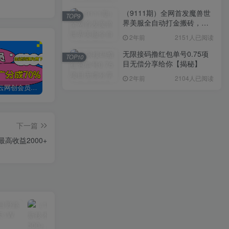
（9111期）全网首发魔兽世
TOP9
界美服全自动打金搬砖，日
入1000+，简单好操作，保
2年前
2151人已阅读
姆级教学
无限接码撸红包单号0.75项
TOP10
目无偿分享给你【揭秘】
2年前
2104人已阅读
加入创易云网创会员，全站资源免费学习。
创易云网创【VIP会员专属交流群】
加盟创易云网创，搭建同款项目资源站，实现日入2000+
下一篇
高收益2000+