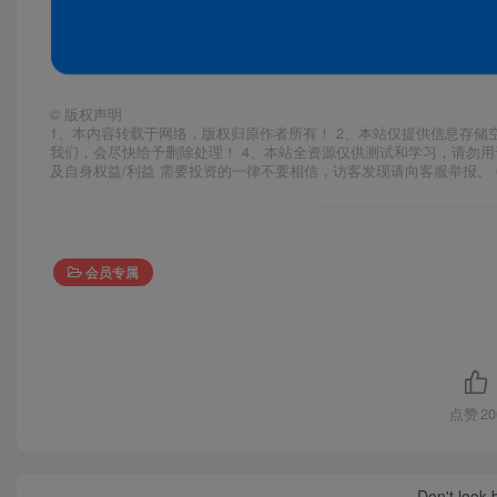
©
版权声明
1、本内容转载于网络，版权归原作者所有！ 2、本站仅提供信息存储
我们，会尽快给予删除处理！ 4、本站全资源仅供测试和学习，请勿用
及自身权益/利益 需要投资的一律不要相信，访客发现请向客服举报。 
会员专属
点赞
20
Don't look 