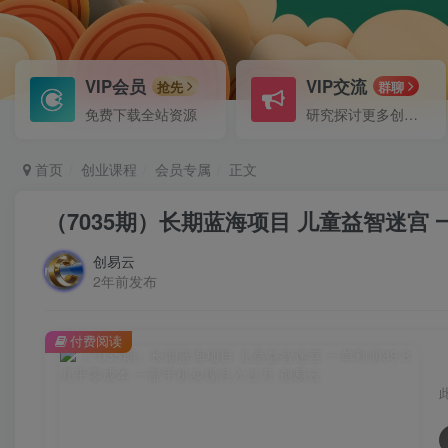
VIP会员
VIP交流
抢先
群聊
免费下载全站资源
研究探讨更多创业项目路子。
首页
创业课程
会员专属
正文
（7035期）长期蓝海项目 儿童益智迷宫 
创易云
2年前发布
付费阅读