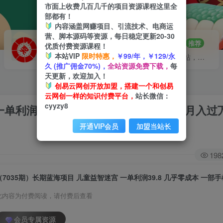
市面上收费几百几千的项目资源课程这里全
部都有！
内容涵盖网赚项目、引流技术、电商运
营、脚本源码等资源，每日稳定更新20-30
VIP推广
招募站长
70%分佣
推荐
优质付费资源课程！
本站VIP
限时特惠，
￥99/年，￥129/永
会员专属推广链接
搭建同款网站，自己当老板
久 (推广佣金70%)，
全站资源免费下载，
每
天更新，欢迎加入！
创易云网创开放加盟，搭建一个和创易
云网创一样的知识付费平台，
站长微信：
cyyzy8
一单利润39.8 几乎零成本 一部手机实现月入过
开通VIP会员
加盟当站长
198
此内容为付费阅读，请付费后查看
会员专属资源