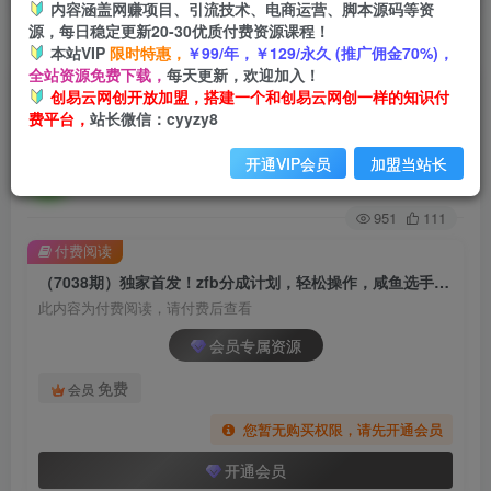
内容涵盖网赚项目、引流技术、电商运营、脚本源码等资
源，每日稳定更新20-30优质付费资源课程！
首页
创业课程
会员专属
正文
本站VIP
限时特惠，
￥99/年，￥129/永久 (推广佣金70%)，
全站资源免费下载，
每天更新，欢迎加入！
（7038期）独家首发！zfb分成计划，轻松操作，
创易云网创开放加盟，搭建一个和创易云网创一样的知识付
费平台，
站长微信：cyyzy8
咸鱼选手也能月入过万
开通VIP会员
加盟当站长
创易云
关注
2年前发布
951
111
付费阅读
（7038期）独家首发！zfb分成计划，轻松操作，咸鱼选手也能月入过万
此内容为付费阅读，请付费后查看
会员专属资源
免费
会员
您暂无购买权限，请先开通会员
开通会员