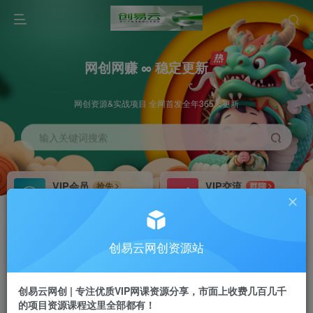
网创网赚 ∞ 稳定更新
网创资源&实战项目 全网首发全年365天更新
输入关键词搜索
VIP会员
VIP交流
抢先
群聊
免费下载全站资源
研究探讨更多创业项目路子。
VIP推广
招募站长
70%分佣
推荐
创易云网创资源站
会员专属推广链接
搭建同款网站，自己当老板
创易云网创 | 专注优质VIP网课资源分享，市面上收费几百几千
挂机
APP下载
项目
GO
的项目资源课程这里全部都有！
脚本卡密
站长V：cyyzy8