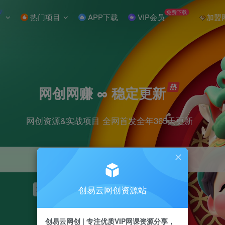
W
免费下载
热门项目
APP下载
VIP会员
加盟
网创网赚 ∞ 稳定更新
网创资源&实战项目 全网首发全年365天更新
创易云网创资源站
项目
抖音
引流
短视频
剪辑
小红书
创易云网创 | 专注优质VIP网课资源分享，