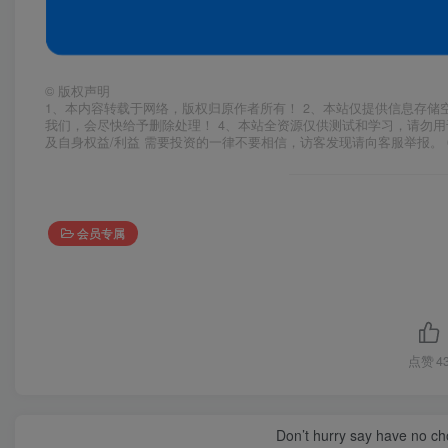
©
版权声明
1、本内容转载于网络，版权归原作者所有！ 2、本站仅提供信息存储
我们，会尽快给予删除处理！ 4、本站全资源仅供测试和学习，请勿用
及自身权益/利益 需要投资的一律不要相信，访客发现请向客服举报。 
会员专属
点赞
4
Don’t hurry say have no cho