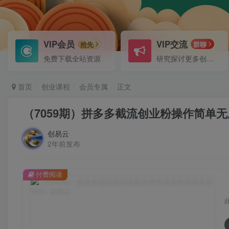
VIP会员
VIP交流
抢先
群聊
免费下载全站资源
研究探讨更多创业项目路子。
首页
创业课程
会员专属
正文
（7059期）拼多多截流创业粉操作简单无
创易云
2年前发布
付费阅读