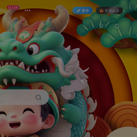
日入2K
网站
发布
开通会员