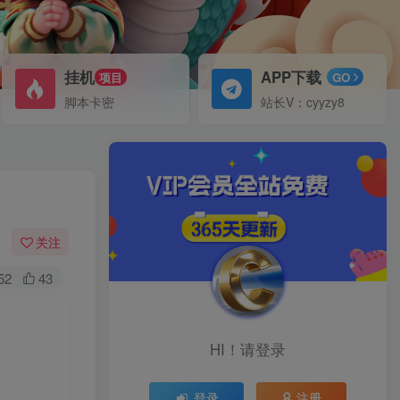
挂机
APP下载
项目
GO
脚本卡密
站长V：cyyzy8
关注
52
43
HI！请登录
登录
注册