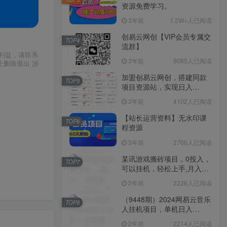
资源免费学习。
3年前
1.2W+人已阅读
创易云网创【VIP会员专属交
TOP4
流群】
利益，请联系
3年前
9085人已阅读
上删除退出 涉
加盟创易云网创，搭建同款
TOP5
项目资源站，实现日入
2000+
3年前
4102人已阅读
【站长运营资料】无水印课
TOP6
程资源
3年前
2766人已阅读
某讯游戏搬砖项目，0投入，
TOP7
可以挂机，轻松上手,月入
3000+上不封顶
2年前
2226人已阅读
（9448期）2024网易云音乐
TOP8
人挂机项目，单机日入
150+，无脑月入5000+
2年前
2214人已阅读