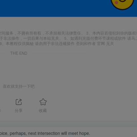
空间服务，不拥有所有权，不承担相关法律责任。 3、本内容若侵犯到你的版权
于非法操作，一切后果与本站无关。 5、如遇到充值付费环节课程或软件 请马
6、本教程仅供揭秘 请勿用于非法违规操作 否则和作者 官网 无关
THE END
喜欢就支持一下吧
3
分享
收藏
ice, perhaps, next intersection will meet hope.