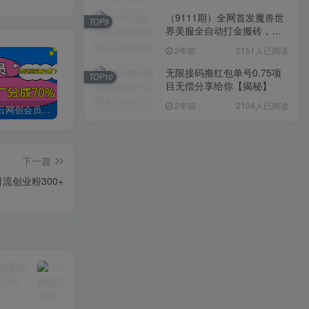
（9111期）全网首发魔兽世
TOP9
界美服全自动打金搬砖，日
入1000+，简单好操作，保
2年前
2151人已阅读
姆级教学
无限接码撸红包单号0.75项
TOP10
目无偿分享给你【揭秘】
2年前
2104人已阅读
加入创易云网创会员，全站资源免费学习。
创易云网创【VIP会员专属交流群】
加盟创易云网创，搭建同款项目资源站，实现日入2000+
下一篇
流创业粉300+