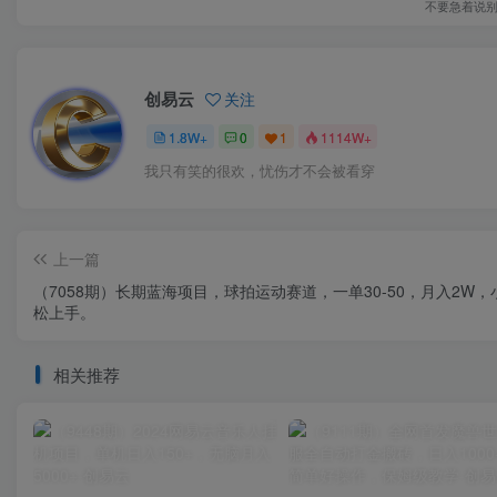
不要急着说
创易云
关注
1.8W+
0
1
1114W+
我只有笑的很欢，忧伤才不会被看穿
上一篇
（7058期）长期蓝海项目，球拍运动赛道，一单30-50，月入2W，
松上手。
相关推荐