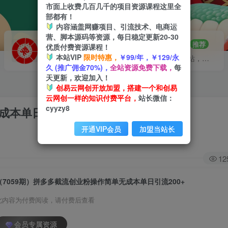
市面上收费几百几千的项目资源课程这里全
部都有！
内容涵盖网赚项目、引流技术、电商运
营、脚本源码等资源，每日稳定更新20-30
VIP推广
招募站长
70%分佣
推荐
优质付费资源课程！
本站VIP
限时特惠，
￥99/年，￥129/永
会员专属推广链接
搭建同款网站，自己当老板
久 (推广佣金70%)，
全站资源免费下载，
每
天更新，欢迎加入！
创易云网创开放加盟，搭建一个和创易
云网创一样的知识付费平台，
站长微信：
cyyzy8
成本单日引流200+
开通VIP会员
加盟当站长
12
（7059期）拼多多截流创业粉操作简单无成本单日引流200+
此内容为付费阅读，请付费后查看
会员专属资源