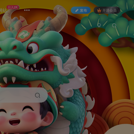
日入2K
网站
发布
开通会员