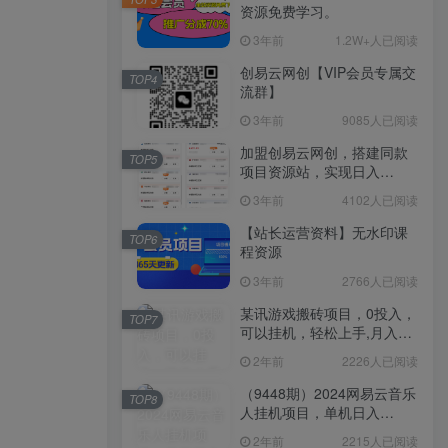
资源免费学习。
3年前
1.2W+人已阅读
创易云网创【VIP会员专属交
TOP4
流群】
3年前
9085人已阅读
加盟创易云网创，搭建同款
TOP5
项目资源站，实现日入
2000+
3年前
4102人已阅读
【站长运营资料】无水印课
TOP6
程资源
3年前
2766人已阅读
某讯游戏搬砖项目，0投入，
TOP7
可以挂机，轻松上手,月入
3000+上不封顶
2年前
2226人已阅读
（9448期）2024网易云音乐
TOP8
人挂机项目，单机日入
150+，无脑月入5000+
2年前
2215人已阅读