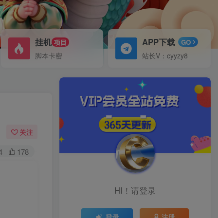
挂机
APP下载
项目
GO
脚本卡密
站长V：cyyzy8
关注
4
178
HI！请登录
登录
注册