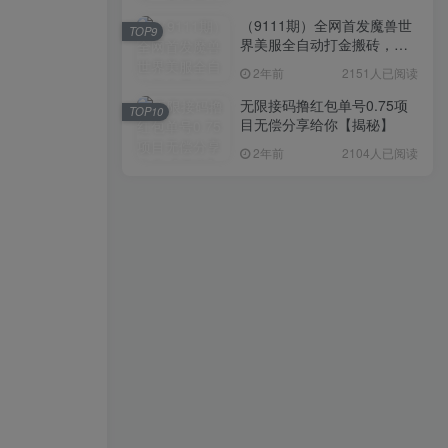
（9111期）全网首发魔兽世
TOP9
界美服全自动打金搬砖，日
入1000+，简单好操作，保
2年前
2151人已阅读
姆级教学
无限接码撸红包单号0.75项
TOP10
目无偿分享给你【揭秘】
2年前
2104人已阅读