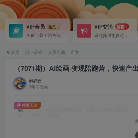
VIP会员
VIP交流
抢先
群聊
免费下载全站资源
研究探讨更多创业项目路子。
首页
创业课程
会员专属
正文
（7071期）AI绘画·变现陪跑营，快速
创易云
2年前发布
付费阅读