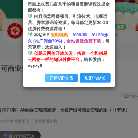
市面上收费几百几千的项目资源课程这里全
部都有！
内容涵盖网赚项目、引流技术、电商运
营、脚本源码等资源，每日稳定更新20-30
VIP推广
招募站长
70%分佣
推荐
优质付费资源课程！
本站VIP
限时特惠，
￥99/年，￥129/永
会员专属推广链接
搭建同款网站，自己当老板
久 (推广佣金70%)，
全站资源免费下载，
每
天更新，欢迎加入！
创易云网创开放加盟，搭建一个和创易
云网创一样的知识付费平台，
站长微信：
cyyzy8
产出可商业变现的图（11节课）
开通VIP会员
加盟当站长
191
（7071期）AI绘画·变现陪跑营，快速产出可商业变现的图（11节课）
此内容为付费阅读，请付费后查看
会员专属资源