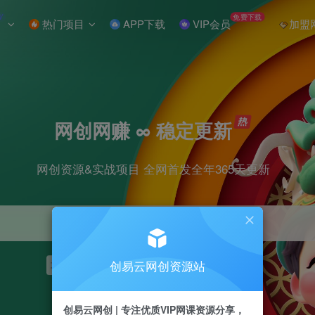
W
免费下载
热门项目
APP下载
VIP会员
加盟
网创网赚 ∞ 稳定更新
网创资源&实战项目 全网首发全年365天更新
创易云网创资源站
项目
抖音
引流
短视频
剪辑
小红书
创易云网创 | 专注优质VIP网课资源分享，