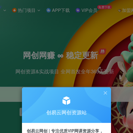
W
免费下载
热门项目
APP下载
VIP会员
加盟
网创网赚 ∞ 稳定更新
网创资源&实战项目 全网首发全年365天更新
创易云网创资源站
项目
抖音
引流
短视频
剪辑
小红书
创易云网创 | 专注优质VIP网课资源分享，