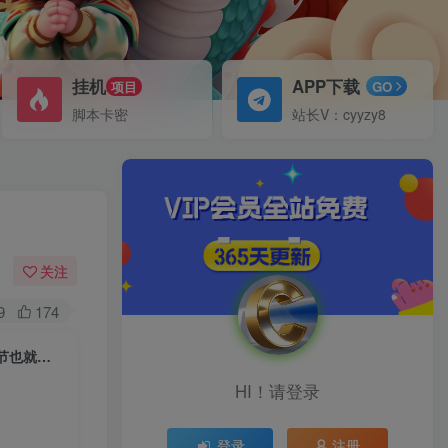
挂机
APP下载
项目
GO
脚本卡密
站长V：cyyzy8
关注
9
174
（7094期）2023抖音运营实战训练营，0基础入门，打造爆款短视频（52节也就是）
HI！请登录
登录
注册