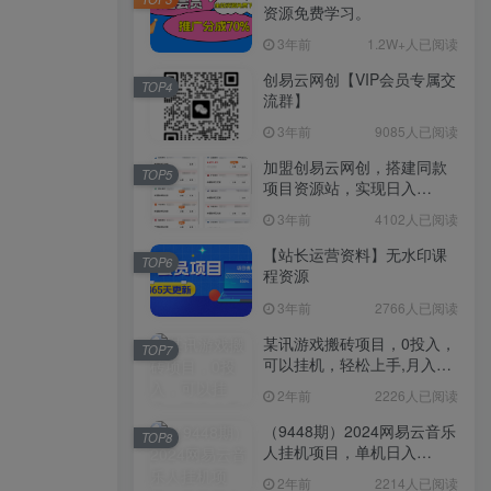
资源免费学习。
3年前
1.2W+人已阅读
创易云网创【VIP会员专属交
TOP4
流群】
3年前
9085人已阅读
加盟创易云网创，搭建同款
TOP5
项目资源站，实现日入
2000+
3年前
4102人已阅读
【站长运营资料】无水印课
TOP6
程资源
3年前
2766人已阅读
某讯游戏搬砖项目，0投入，
TOP7
可以挂机，轻松上手,月入
3000+上不封顶
2年前
2226人已阅读
（9448期）2024网易云音乐
TOP8
人挂机项目，单机日入
150+，无脑月入5000+
2年前
2214人已阅读