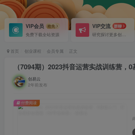
VIP会员
VIP交流
抢先
群聊
免费下载全站资源
研究探讨更多创业项目路子。
首页
创业课程
会员专属
正文
（7094期）2023抖音运营实战训练营
创易云
2年前发布
付费阅读