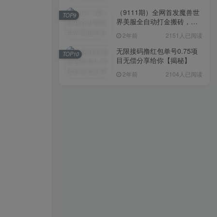
（9111期）全网首发魔兽世
TOP9
界美服全自动打金搬砖，日
入1000+，简单好操作，保
2年前
2151人已阅读
姆级教学
无限接码撸红包单号0.75项
TOP10
目无偿分享给你【揭秘】
2年前
2104人已阅读