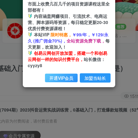
市面上收费几百几千的项目资源课程这里全
部都有！
内容涵盖网赚项目、引流技术、电商运
营、脚本源码等资源，每日稳定更新20-30
VIP推广
招募站长
70%分佣
推荐
优质付费资源课程！
本站VIP
限时特惠，
￥99/年，￥129/永
会员专属推广链接
搭建同款网站，自己当老板
久 (推广佣金70%)，
全站资源免费下载，
每
天更新，欢迎加入！
创易云网创开放加盟，搭建一个和创易
云网创一样的知识付费平台，
站长微信：
cyyzy8
，0基础入门，打造爆款短视频（52节也就是）
开通VIP会员
加盟当站长
151
此内容为付费阅读，请付费后查看
会员专属资源