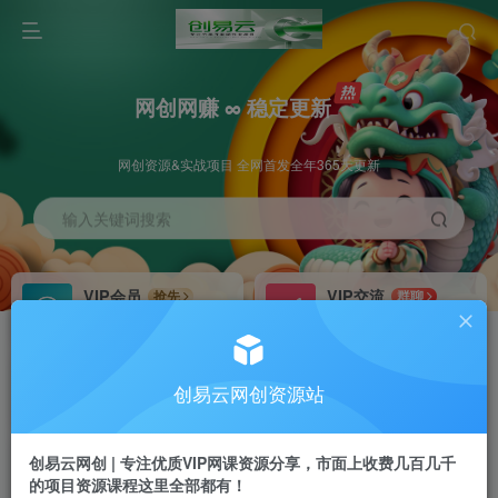
网创网赚 ∞ 稳定更新
网创资源&实战项目 全网首发全年365天更新
输入关键词搜索
VIP会员
VIP交流
抢先
群聊
免费下载全站资源
研究探讨更多创业项目路子。
VIP推广
招募站长
70%分佣
推荐
创易云网创资源站
会员专属推广链接
搭建同款网站，自己当老板
创易云网创 | 专注优质VIP网课资源分享，市面上收费几百几千
挂机
APP下载
项目
GO
的项目资源课程这里全部都有！
脚本卡密
站长V：cyyzy8