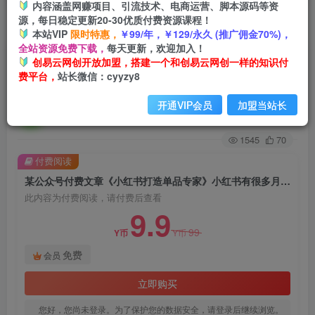
内容涵盖网赚项目、引流技术、电商运营、脚本源码等资
源，每日稳定更新20-30优质付费资源课程！
首页
创业课程
会员免费
正文
本站VIP
限时特惠，
￥99/年，￥129/永久 (推广佣金70%)，
全站资源免费下载，
每天更新，欢迎加入！
某公众号付费文章《小红书打造单品专家》小红书
创易云网创开放加盟，搭建一个和创易云网创一样的知识付
费平台，
站长微信：cyyzy8
有很多月销额到百万的单品
开通VIP会员
加盟当站长
创易云
关注
2年前发布
1545
70
付费阅读
某公众号付费文章《小红书打造单品专家》小红书有很多月销额到百万的单品
此内容为付费阅读，请付费后查看
9.9
99
Y币
Y币
免费
会员
立即购买
您好，您尚未登录。为了保护您的数据安全，请登录后继续浏览。