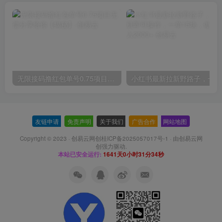
无限接码撸红包单号0.75项目无偿分享给你【揭秘】
小红
友链申请
-
免责声明
-
关于我们
-
广告合作
-
网站地图
Copyright © 2023 ·
创易云网创桂ICP备2025057017号-1
· 由
创易云网
创
强力驱动.
本站已安全运行:
1641天0小时31分35秒