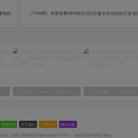
赚钱的
（7109期）外面收费3800的剑灵2台服全自动挂机打金
（9111期）全网首发魔兽世界美服全自动打金搬砖，日入1000+，简单好操作，保姆级教学
（9934期）24h无人直播支付宝项目，最新带货玩法，纯躺赚实测日入500+
免责声明
-
关于我们
-
广告合作
-
网站地图
 2023 ·
创易云网创桂ICP备2025057017号-1
· 由
创易云网创
强力驱动.