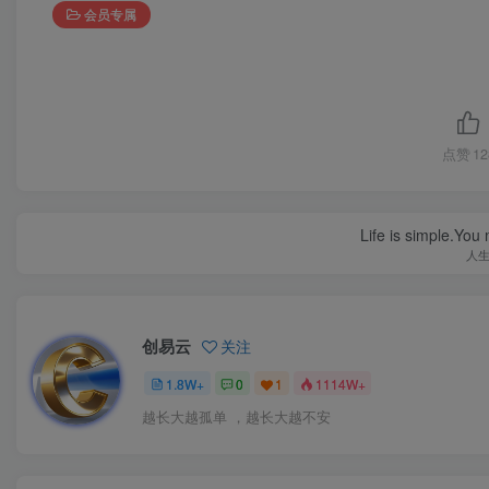
会员专属
点赞
12
Life is simple.You
人
创易云
关注
1.8W+
0
1
1114W+
越长大越孤单 ，越长大越不安