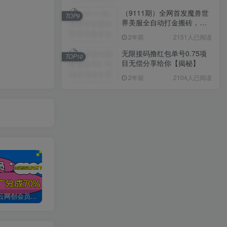
（9111期）全网首发魔兽世
TOP9
界美服全自动打金搬砖，日
入1000+，简单好操作，保
2年前
2151人已阅读
姆级教学
无限接码撸红包单号0.75项
TOP10
目无偿分享给你【揭秘】
2年前
2104人已阅读
加入创易云网创会员，全站资源免费学习。
创易云网创【VIP会员专属交流群】
加盟创易云网创，搭建同款项目资源站，实现日入2000+