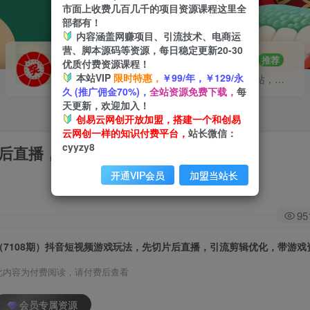
市面上收费几百几千的项目资源课程这里全
部都有！
内容涵盖网赚项目、引流技术、电商运
营、脚本源码等资源，每日稳定更新20-30
VIP推广
招募站长
70%分佣
推荐
优质付费资源课程！
本站VIP
限时特惠，
￥99/年，￥129/永
会员专属推广链接
搭建同款网站，自己当老板
久 (推广佣金70%)，
全站资源免费下载，
每
天更新，欢迎加入！
创易云网创开放加盟，搭建一个和创易
云网创一样的知识付费平台，
站长微信：
cyyzy8
片后直播，引流剪辑优化，带游戏资源
开通VIP会员
加盟当站长
95
（7108期）抖音短视频游戏玩法，先切片后直播，引流剪辑优化，带游戏
此内容为付费阅读，请付费后查看
会员专属资源