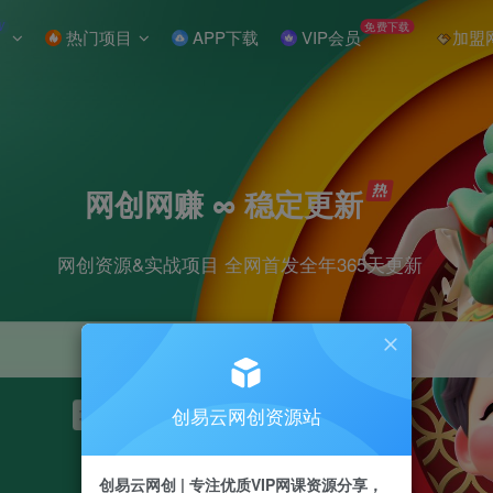
W
免费下载
热门项目
APP下载
VIP会员
加盟
网创网赚 ∞ 稳定更新
网创资源&实战项目 全网首发全年365天更新
创易云网创资源站
项目
抖音
引流
短视频
剪辑
小红书
创易云网创 | 专注优质VIP网课资源分享，