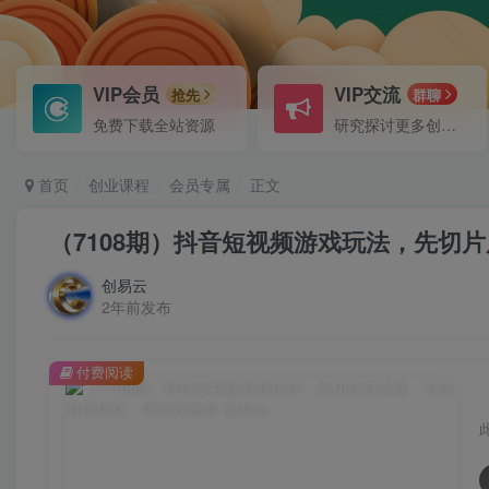
VIP会员
VIP交流
抢先
群聊
免费下载全站资源
研究探讨更多创业项目路子。
首页
创业课程
会员专属
正文
（7108期）抖音短视频游戏玩法，先切
创易云
2年前发布
付费阅读