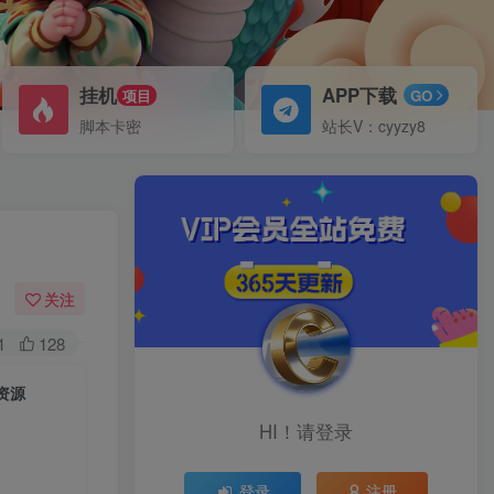
挂机
APP下载
项目
GO
脚本卡密
站长V：cyyzy8
关注
1
128
资源
HI！请登录
登录
注册