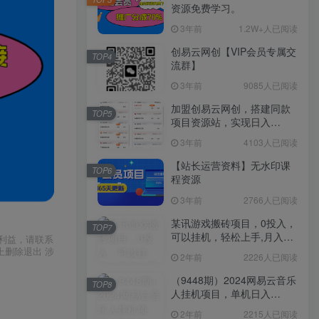
资源免费学习。
3年前
1.2W+人已阅读
创易云网创【VIP会员专属交
TOP4
流群】
3年前
9085人已阅读
加盟创易云网创，搭建同款
TOP5
项目资源站，实现日入
2000+
3年前
4103人已阅读
【站长运营资料】无水印课
TOP6
程资源
3年前
2766人已阅读
某讯游戏搬砖项目，0投入，
TOP7
可以挂机，轻松上手,月入
利益，请联系
3000+上不封顶
上删除退出 涉
2年前
2226人已阅读
（9448期）2024网易云音乐
TOP8
人挂机项目，单机日入
150+，无脑月入5000+
2年前
2215人已阅读