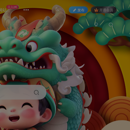
日入2K
网站
发布
开通会员