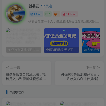
创易云
关注
1.8W+
0
1
1114W+
伤痛会改变一个人，但爱最终总会让你找回最初的自己
你还在到处找项目？还在当韭菜？我靠卖项目一个月收入5万+，曾经我也是个失败者。
全网VIP课程 无损下载~
上一篇
下一篇
拼多多店群自然流玩法，轻
外面980抖店删差评项目，
松月入1W+保姆级视频教程
月收入1W+【仅揭秘】
（附上货、拍单工具）
相关推荐