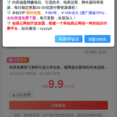
内容涵盖网赚项目、引流技术、电商运营、脚本源码等资
源，每日稳定更新20-30优质付费资源课程！
首页
创业课程
会员免费
正文
本站VIP
限时特惠，
￥99/年，￥129/永久 (推广佣金70%)，
全站资源免费下载，
每天更新，欢迎加入！
利用免费复习资料引流大学生粉，靠网盘拉新和时
创易云网创开放加盟，搭建一个和创易云网创一样的知识付
费平台，
站长微信：cyyzy8
尚单品两次变现，一单利润100-200+【揭秘】
开通VIP会员
加盟当站长
创易云
关注
2年前发布
1000
87
付费阅读
利用免费复习资料引流大学生粉，靠网盘拉新和时尚单品两次变现，一单利润100-200+【揭秘】
此内容为付费阅读，请付费后查看
9.9
99
Y币
Y币
免费
会员
立即购买
您好，您尚未登录。为了保护您的数据安全，请登录后继续浏览。