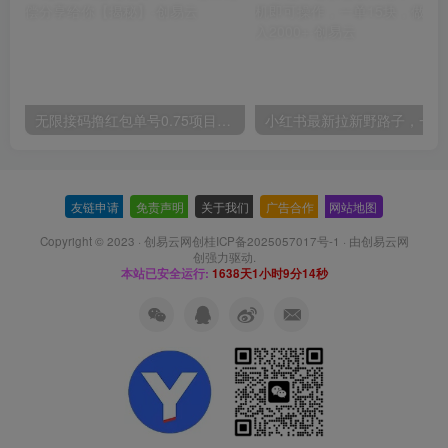
无限接码撸红包单号0.75项目无偿分享给你【揭秘】
小红
友链申请
-
免责声明
-
关于我们
-
广告合作
-
网站地图
Copyright © 2023 ·
创易云网创桂ICP备2025057017号-1
· 由
创易云网
创
强力驱动.
本站已安全运行:
1638天1小时9分15秒