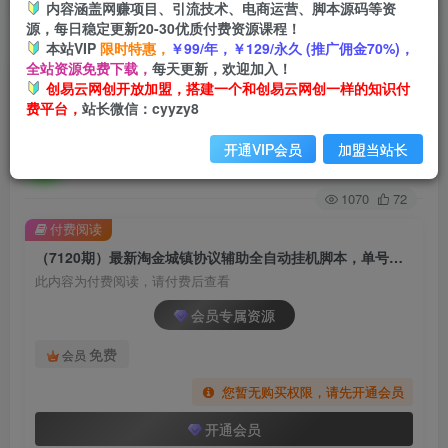
内容涵盖网赚项目、引流技术、电商运营、脚本源码等资
源，每日稳定更新20-30优质付费资源课程！
首页
创业课程
会员专属
正文
本站VIP
限时特惠，
￥99/年，￥129/永久 (推广佣金70%)，
全站资源免费下载，
每天更新，欢迎加入！
（7120期）最新淘金城镇协议辅助全自动挂机脚
创易云网创开放加盟，搭建一个和创易云网创一样的知识付
费平台，
站长微信：cyyzy8
本，单号零撸200+多号多撸【脚本+教程】
开通VIP会员
加盟当站长
创易云
关注
2年前发布
1070
72
付费阅读
（7120期）最新淘金城镇协议辅助全自动挂机脚本，单号零撸200+多号多撸【脚本+教程】
此内容为付费阅读，请付费后查看
会员专属资源
免费
会员
您暂无购买权限，请先开通会员
开通会员