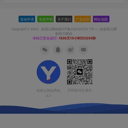
友链申请
-
免责声明
-
关于我们
-
广告合作
-
网站地图
Copyright © 2023 ·
创易云网创桂ICP备2025057017号-1
· 由
创易云网
创
强力驱动.
本站已安全运行:
1639天19小时20分54秒
扫码加站长微信
创易云网创系统
3.0