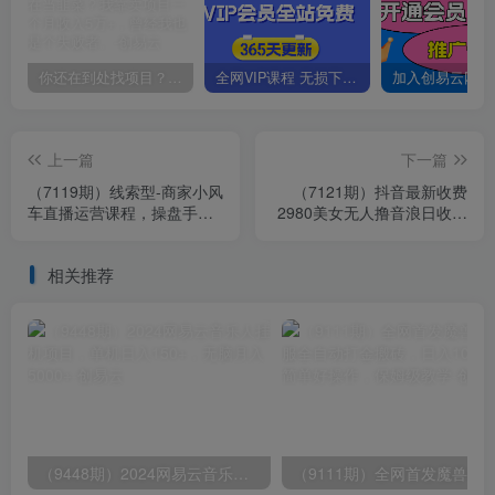
你还在到处找项目？还在当韭菜？我靠卖项目一个月收入5万+，曾经我也是个失败者。
全网VIP课程 无损下载~
上一篇
下一篇
（7119期）线索型-商家小风
（7121期）抖音最新收费
车直播运营课程，操盘手助
2980美女无人撸音浪日收益
力留资直播间带货0-1手把手
几百到几千（详细教程玩
教学
法）
相关推荐
（9448期）2024网易云音乐人挂机项目，单机日入150+，无脑月入5000+