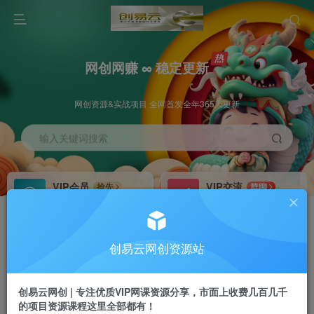
网创网赚 ∞ 稳定更新
网创资源&实战项目 全网首发全年365天更新
输入关键词搜索
VIP会员
VIP交流
抢先
群聊
免费下载全站资源
研究探讨更多创业项目路子。
VIP推广
招募站长
70%分佣
推荐
创易云网创资源站
会员专属推广链接
搭建同款网站，自己当老板
创易云网创 | 专注优质VIP网课资源分享，市面上收费几百几千
挂机
APP下载
项目
GO
的项目资源课程这里全部都有！
脚本卡密
站长V：cyyzy8