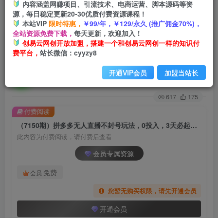
内容涵盖网赚项目、引流技术、电商运营、脚本源码等资
源，每日稳定更新20-30优质付费资源课程！
首页
创业课程
会员专属
正文
本站VIP
限时特惠，
￥99/年，￥129/永久 (推广佣金70%)，
全站资源免费下载，
每天更新，欢迎加入！
（7150期）拼多多无人直播不封号玩法，0投入，
创易云网创开放加盟，搭建一个和创易云网创一样的知识付
费平台，
站长微信：cyyzy8
3天必起，日入1000+
开通VIP会员
加盟当站长
创易云
关注
2年前发布
617
175
付费阅读
（7150期）拼多多无人直播不封号玩法，0投入，3天必起，日入1000+
此内容为付费阅读，请付费后查看
会员专属资源
免费
会员
您暂无购买权限，请先开通会员
开通会员