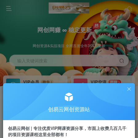
网创网赚 ∞ 稳定更新
网创资源&实战项目 全网首发全年365天更新
输入关键词搜索
VIP会员
VIP交流
抢先
群聊
免费下载全站资源
研究探讨更多创业项目路子。
VIP推广
招募站长
70%分佣
推荐
创易云网创资源站
会员专属推广链接
搭建同款网站，自己当老板
创易云网创 | 专注优质VIP网课资源分享，市面上收费几百几千
挂机
APP下载
项目
GO
的项目资源课程这里全部都有！
脚本卡密
站长V：cyyzy8