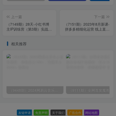
上一篇
下一篇
（7149期）28天-小红书博
（7151期）2023年8月新课-
主IP训练营（第3期）实战经
拼多多精细化运营 线上直播
验，快速涨粉，迅速变现
课：拼多多实战运营系统
课-42节
相关推荐
（9448期）2024网易云音乐人挂机项目，单机日入150+，无脑月入5000+
友链申请
-
免责声明
-
关于我们
-
广告合作
-
网站地图