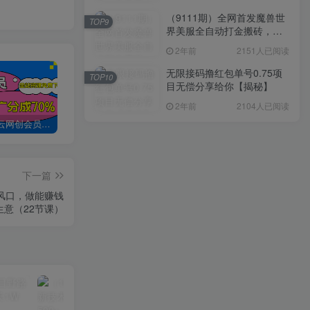
（9111期）全网首发魔兽世
TOP9
界美服全自动打金搬砖，日
入1000+，简单好操作，保
2年前
2151人已阅读
姆级教学
无限接码撸红包单号0.75项
TOP10
目无偿分享给你【揭秘】
2年前
2104人已阅读
加入创易云网创会员，全站资源免费学习。
创易云网创【VIP会员专属交流群】
加盟创易云网创，搭建同款项目资源站，实现日入2000+
下一篇
P风口，做能赚钱
生意（22节课）