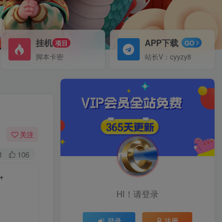
挂机
APP下载
项目
GO
脚本卡密
站长V：cyyzy8
关注
1
106
+
HI！请登录
登录
注册