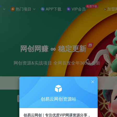
W
免费下载
热门项目
APP下载
VIP会员
加盟
网创网赚 ∞ 稳定更新
网创资源&实战项目 全网首发全年365天更新
创易云网创资源站
项目
抖音
引流
短视频
剪辑
小红书
创易云网创 | 专注优质VIP网课资源分享，