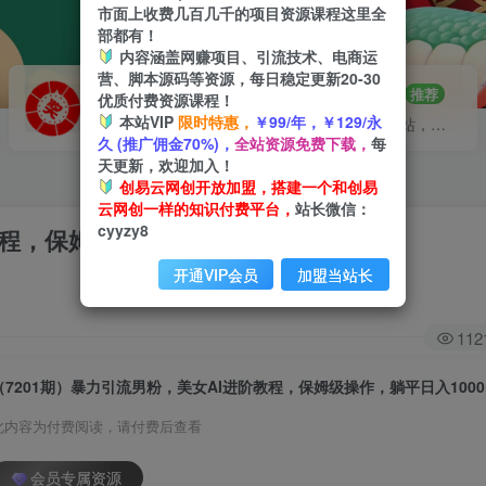
市面上收费几百几千的项目资源课程这里全
部都有！
内容涵盖网赚项目、引流技术、电商运
营、脚本源码等资源，每日稳定更新20-30
VIP推广
招募站长
70%分佣
推荐
优质付费资源课程！
本站VIP
限时特惠，
￥99/年，￥129/永
会员专属推广链接
搭建同款网站，自己当老板
久 (推广佣金70%)，
全站资源免费下载，
每
天更新，欢迎加入！
创易云网创开放加盟，搭建一个和创易
云网创一样的知识付费平台，
站长微信：
cyyzy8
程，保姆级操作，躺平日入1000+
开通VIP会员
加盟当站长
112
（7201期）暴力引流男粉，美女AI进阶教程，保姆级操作，躺平日入1000
此内容为付费阅读，请付费后查看
会员专属资源