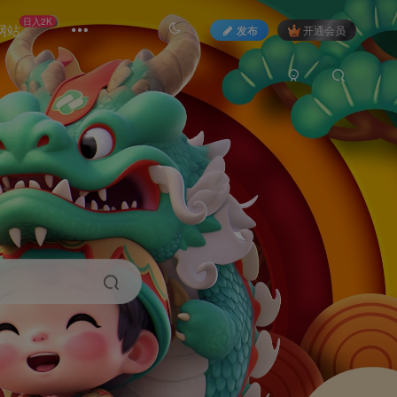
日入2K
网站
发布
开通会员