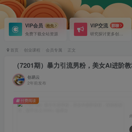
VIP会员
VIP交流
抢先
群聊
免费下载全站资源
研究探讨更多创业项目路子。
首页
创业课程
会员专属
正文
（7201期）暴力引流男粉，美女AI进阶教
创易云
2年前发布
付费阅读