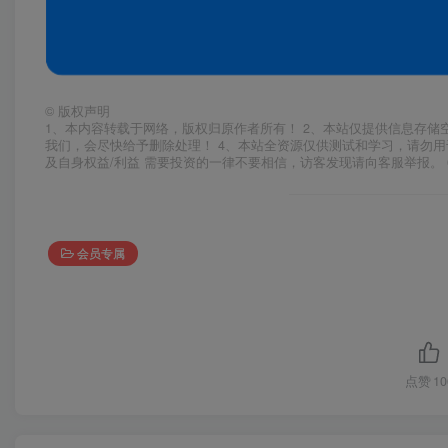
©
版权声明
1、本内容转载于网络，版权归原作者所有！ 2、本站仅提供信息存储
我们，会尽快给予删除处理！ 4、本站全资源仅供测试和学习，请勿用
及自身权益/利益 需要投资的一律不要相信，访客发现请向客服举报。 
会员专属
点赞
10