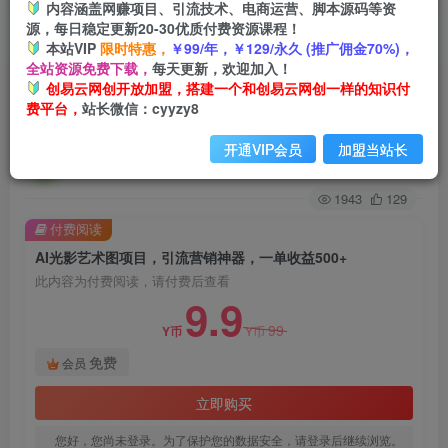
内容涵盖网赚项目、引流技术、电商运营、脚本源码等资
源，每日稳定更新20-30优质付费资源课程！
首页
创业课程
会员免费
正文
本站VIP
限时特惠，
￥99/年，￥129/永久 (推广佣金70%)，
全站资源免费下载，
每天更新，欢迎加入！
AI光影艺术图项目，引流营销神器，一单收益
创易云网创开放加盟，搭建一个和创易云网创一样的知识付
费平台，
站长微信：cyyzy8
500+
开通VIP会员
加盟当站长
创易云
关注
2年前发布
1943
129
付费阅读
AI光影艺术图项目，引流营销神器，一单收益500+
此内容为付费阅读，请付费后查看
9.9
99
Y币
Y币
免费
会员
立即购买
您好，您尚未登录。为了保护您的数据安全，请登录后继续浏览。