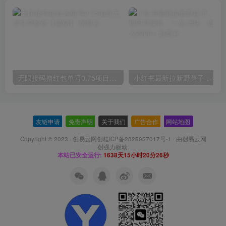
无限接码撸红包单号0.75项目无偿分享给你【揭秘】
小红
友链申请
-
免责声明
-
关于我们
-
广告合作
-
网站地图
Copyright © 2023 ·
创易云网创桂ICP备2025057017号-1
· 由
创易云网
创
强力驱动.
本站已安全运行:
1638天15小时20分27秒