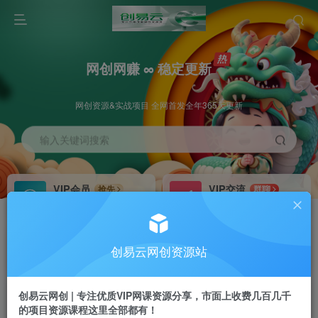
网创网赚 ∞ 稳定更新
网创资源&实战项目 全网首发全年365天更新
输入关键词搜索
VIP会员
VIP交流
抢先
群聊
免费下载全站资源
研究探讨更多创业项目路子。
VIP推广
招募站长
70%分佣
推荐
创易云网创资源站
会员专属推广链接
搭建同款网站，自己当老板
创易云网创 | 专注优质VIP网课资源分享，市面上收费几百几千
挂机
APP下载
项目
GO
的项目资源课程这里全部都有！
脚本卡密
站长V：cyyzy8