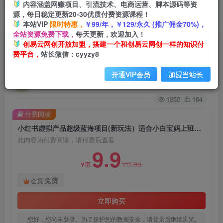
内容涵盖网赚项目、引流技术、电商运营、脚本源码等资
源，每日稳定更新20-30优质付费资源课程！
首页
创业课程
会员免费
正文
本站VIP
限时特惠，
￥99/年，￥129/永久 (推广佣金70%)，
全站资源免费下载，
每天更新，欢迎加入！
小红书虚拟产品超级蓝海项目(新玩法）适合小白
创易云网创开放加盟，搭建一个和创易云网创一样的知识付
费平台，
站长微信：cyyzy8
宝妈上班族学生，日赚1000+【揭秘】
开通VIP会员
加盟当站长
创易云
关注
2年前发布
1252
164
付费阅读
小红书虚拟产品超级蓝海项目(新玩法）适合小白宝妈上班族学生，日赚1000+【揭秘】
此内容为付费阅读，请付费后查看
9.9
99
Y币
Y币
免费
会员
立即购买
您好，您尚未登录。为了保护您的数据安全，请登录后继续浏览。