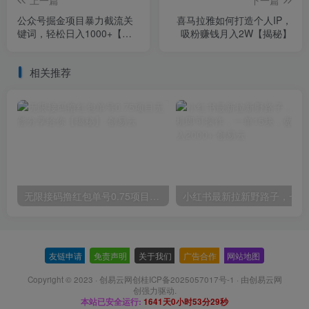
上一篇
下一篇
公众号掘金项目暴力截流关
喜马拉雅如何打造个人IP，
键词，轻松日入1000+【揭
吸粉赚钱月入2W【揭秘】
秘】
相关推荐
无限接码撸红包单号0.75项目无偿分享给你【揭秘】
小红
友链申请
-
免责声明
-
关于我们
-
广告合作
-
网站地图
Copyright © 2023 ·
创易云网创桂ICP备2025057017号-1
· 由
创易云网
创
强力驱动.
本站已安全运行:
1641天0小时53分30秒