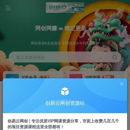
网创网赚 ∞ 稳定更新
网创资源&实战项目 全网首发全年365天更新
输入关键词搜索
VIP会员
VIP交流
抢先
群聊
免费下载全站资源
研究探讨更多创业项目路子。
VIP推广
招募站长
70%分佣
推荐
创易云网创资源站
会员专属推广链接
搭建同款网站，自己当老板
创易云网创 | 专注优质VIP网课资源分享，市面上收费几百几千
挂机
APP下载
项目
GO
的项目资源课程这里全部都有！
脚本卡密
站长V：cyyzy8