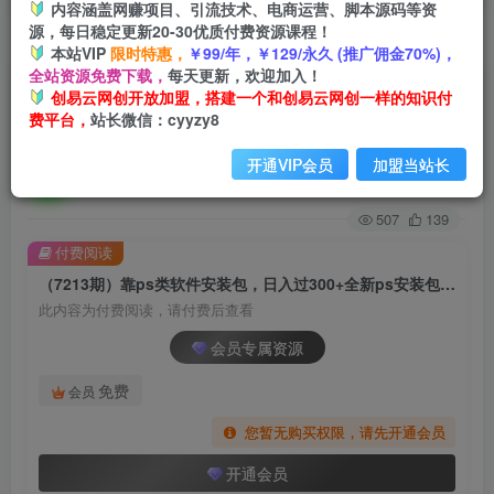
内容涵盖网赚项目、引流技术、电商运营、脚本源码等资
源，每日稳定更新20-30优质付费资源课程！
首页
创业课程
会员专属
正文
本站VIP
限时特惠，
￥99/年，￥129/永久 (推广佣金70%)，
全站资源免费下载，
每天更新，欢迎加入！
（7213期）靠ps类软件安装包，日入过300+全新
创易云网创开放加盟，搭建一个和创易云网创一样的知识付
费平台，
站长微信：cyyzy8
ps安装包0成本玩法（附186G安装包）
开通VIP会员
加盟当站长
创易云
关注
2年前发布
507
139
付费阅读
（7213期）靠ps类软件安装包，日入过300+全新ps安装包0成本玩法（附186G安装包）
此内容为付费阅读，请付费后查看
会员专属资源
免费
会员
您暂无购买权限，请先开通会员
开通会员