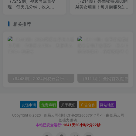
（7212期）视频号流量变
（7214期）外面收费6980的
现，每天几分钟，收入
AI美女项目！每月躺赚5位数
100+，真正的小而美项目
收益（教程+素材+工具）
相关推荐
（9448期）2024网易云音乐人挂机项目，单机日入150+，无脑月入5000+
友链申请
-
免责声明
-
关于我们
-
广告合作
-
网站地图
Copyright © 2023 ·
创易云网创桂ICP备2025057017号-1
· 由
创易云网
创
强力驱动.
本站已安全运行:
1641天20小时2分22秒