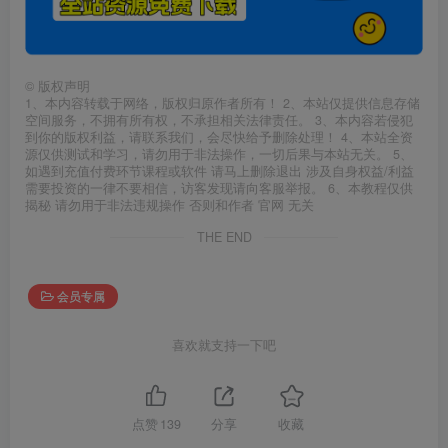
©
版权声明
1、本内容转载于网络，版权归原作者所有！ 2、本站仅提供信息存储
空间服务，不拥有所有权，不承担相关法律责任。 3、本内容若侵犯
到你的版权利益，请联系我们，会尽快给予删除处理！ 4、本站全资
源仅供测试和学习，请勿用于非法操作，一切后果与本站无关。 5、
如遇到充值付费环节课程或软件 请马上删除退出 涉及自身权益/利益
需要投资的一律不要相信，访客发现请向客服举报。 6、本教程仅供
揭秘 请勿用于非法违规操作 否则和作者 官网 无关
THE END
会员专属
喜欢就支持一下吧
点赞
139
分享
收藏