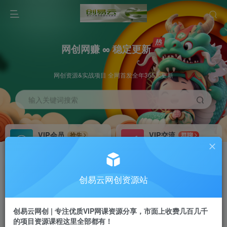
网创网赚 ∞ 稳定更新
网创资源&实战项目 全网首发全年365天更新
输入关键词搜索
VIP会员
VIP交流
抢先
群聊
免费下载全站资源
研究探讨更多创业项目路子。
VIP推广
招募站长
70%分佣
推荐
创易云网创资源站
会员专属推广链接
搭建同款网站，自己当老板
创易云网创 | 专注优质VIP网课资源分享，市面上收费几百几千
挂机
APP下载
项目
GO
的项目资源课程这里全部都有！
脚本卡密
站长V：cyyzy8