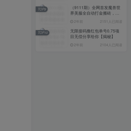
（9111期）全网首发魔兽世
TOP9
界美服全自动打金搬砖，日
入1000+，简单好操作，保
2年前
2151人已阅读
姆级教学
无限接码撸红包单号0.75项
TOP10
目无偿分享给你【揭秘】
2年前
2104人已阅读