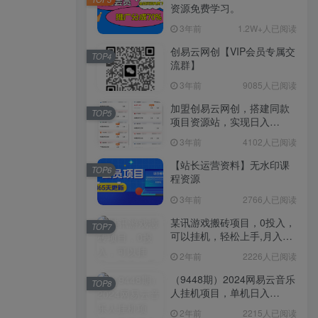
资源免费学习。
3年前
1.2W+人已阅读
创易云网创【VIP会员专属交
TOP4
流群】
3年前
9085人已阅读
加盟创易云网创，搭建同款
TOP5
项目资源站，实现日入
2000+
3年前
4102人已阅读
【站长运营资料】无水印课
TOP6
程资源
3年前
2766人已阅读
某讯游戏搬砖项目，0投入，
TOP7
可以挂机，轻松上手,月入
3000+上不封顶
2年前
2226人已阅读
（9448期）2024网易云音乐
TOP8
人挂机项目，单机日入
150+，无脑月入5000+
2年前
2215人已阅读