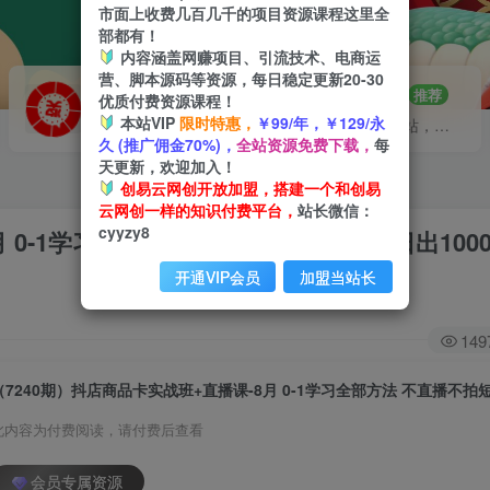
市面上收费几百几千的项目资源课程这里全
部都有！
内容涵盖网赚项目、引流技术、电商运
营、脚本源码等资源，每日稳定更新20-30
VIP推广
招募站长
70%分佣
推荐
优质付费资源课程！
本站VIP
限时特惠，
￥99/年，￥129/永
会员专属推广链接
搭建同款网站，自己当老板
久 (推广佣金70%)，
全站资源免费下载，
每
天更新，欢迎加入！
创易云网创开放加盟，搭建一个和创易
云网创一样的知识付费平台，
站长微信：
cyyzy8
 0-1学习全部方法 不直播不拍短视频日出100
开通VIP会员
加盟当站长
149
此内容为付费阅读，请付费后查看
会员专属资源