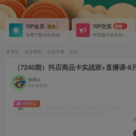
VIP会员
VIP交流
抢先
群聊
免费下载全站资源
研究探讨更多创业项目路子。
首页
创业课程
会员专属
正文
（7240期）抖店商品卡实战班+直播课-8月
创易云
2年前发布
付费阅读