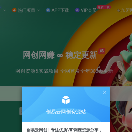
W
免费下载
热门项目
APP下载
VIP会员
加盟
网创网赚 ∞ 稳定更新
网创资源&实战项目 全网首发全年365天更新
创易云网创资源站
项目
抖音
引流
短视频
剪辑
小红书
创易云网创 | 专注优质VIP网课资源分享，