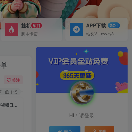
挂机
APP下载
项目
GO
脚本卡密
站长V：cyyzy8
0单
关注
7
115
（7240期）抖店商品卡实战班+直播课-8月 0-1学习全部方法 不直播不拍短视频日出1000单
HI！请登录
登录
注册