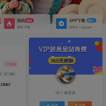
挂机
APP下载
项目
GO
脚本卡密
站长V：cyyzy8
关注
6
188
【揭秘】
HI！请登录
登录
注册