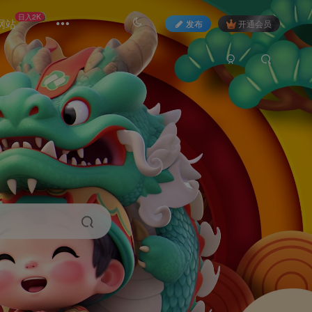
日入2K
网站
发布
开通会员