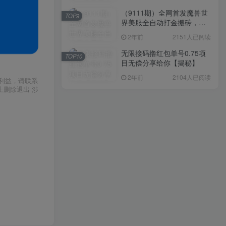
（9111期）全网首发魔兽世
TOP9
界美服全自动打金搬砖，日
入1000+，简单好操作，保
2年前
2151人已阅读
姆级教学
无限接码撸红包单号0.75项
TOP10
目无偿分享给你【揭秘】
2年前
2104人已阅读
利益，请联系
上删除退出 涉