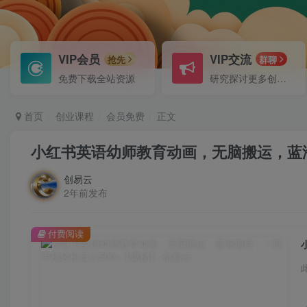
VIP会员
VIP交流
抢先
群聊
免费下载全站资源
研究探讨更多创业项目路子。
首页
创业课程
会员免费
正文
小红书英语幼师教育动画，无脑搬运，蓝海
创易云
2年前发布
付费阅读