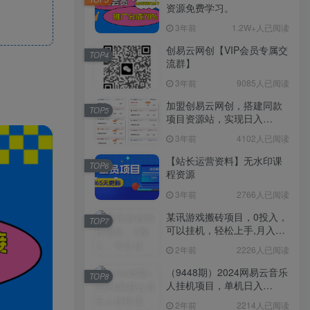
资源免费学习。
3年前
1.2W+人已阅读
创易云网创【VIP会员专属交
TOP4
流群】
3年前
9085人已阅读
加盟创易云网创，搭建同款
TOP5
项目资源站，实现日入
2000+
3年前
4102人已阅读
【站长运营资料】无水印课
TOP6
程资源
3年前
2766人已阅读
某讯游戏搬砖项目，0投入，
TOP7
可以挂机，轻松上手,月入
3000+上不封顶
2年前
2226人已阅读
（9448期）2024网易云音乐
TOP8
人挂机项目，单机日入
150+，无脑月入5000+
2年前
2214人已阅读