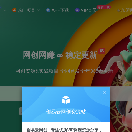
W
免费下载
热门项目
APP下载
VIP会员
加盟
网创网赚 ∞ 稳定更新
网创资源&实战项目 全网首发全年365天更新
创易云网创资源站
项目
抖音
引流
短视频
剪辑
小红书
创易云网创 | 专注优质VIP网课资源分享，