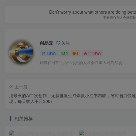
Don’t worry about what others are doing bett
不要担心别人会做得
创易云
关注
1.8W+
0
1
1114W+
只有在日常生活中尽责的人才会在重大时刻尽责
上一篇
用最火的Ai二次创作，无脑批量生成爆款小红书内容，省时省力快
现，每天收入不只300+
相关推荐