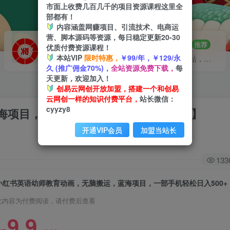
市面上收费几百几千的项目资源课程这里全
部都有！
内容涵盖网赚项目、引流技术、电商运
营、脚本源码等资源，每日稳定更新20-30
VIP推广
招募站长
70%分佣
推荐
优质付费资源课程！
本站VIP
限时特惠，
￥99/年，￥129/永
会员专属推广链接
搭建同款网站，自己当老板
久 (推广佣金70%)，
全站资源免费下载，
每
天更新，欢迎加入！
创易云网创开放加盟，搭建一个和创易
云网创一样的知识付费平台，
站长微信：
cyyzy8
项目，一部手机轻松日入500+【揭秘】
开通VIP会员
加盟当站长
133
小红书英语幼师教育动画，无脑搬运，蓝海项目，一部手机轻松日入500+
此内容为付费阅读，请付费后查看
9.9