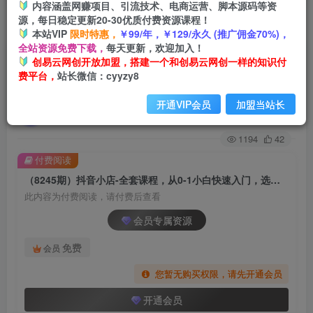
内容涵盖网赚项目、引流技术、电商运营、脚本源码等资
源，每日稳定更新20-30优质付费资源课程！
首页
创业课程
会员专属
正文
本站VIP
限时特惠，
￥99/年，￥129/永久 (推广佣金70%)，
全站资源免费下载，
每天更新，欢迎加入！
（8245期）抖音小店-全套课程，从0-1小白快速入
创易云网创开放加盟，搭建一个和创易云网创一样的知识付
费平台，
站长微信：cyyzy8
门，选品，打爆店铺（131节课）
开通VIP会员
加盟当站长
创易云
关注
2年前发布
1194
42
付费阅读
（8245期）抖音小店-全套课程，从0-1小白快速入门，选品，打爆店铺（131节课）
此内容为付费阅读，请付费后查看
会员专属资源
免费
会员
您暂无购买权限，请先开通会员
开通会员