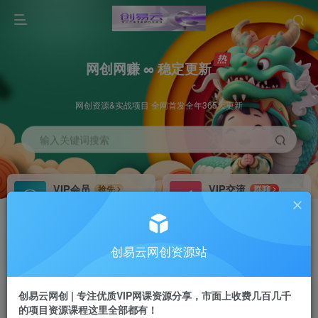
网创网赚 ∞ 稳定更新
网创资源&实战项目 全网首发全年365天更新
输入关键词搜索
VIP会员
VIP交流
抢先
群聊
免费下载全站资源
研究探讨更多创业项目路子。
VIP推广
招募站长
70%分佣
推荐
创易云网创资源站
会员专属推广链接
搭建同款网站，自己当老板
创易云网创 | 专注优质VIP网课资源分享，市面上收费几百几千
挂机
APP下载
项目
GO
的项目资源课程这里全部都有！
脚本卡密
站长V：cyyzy8