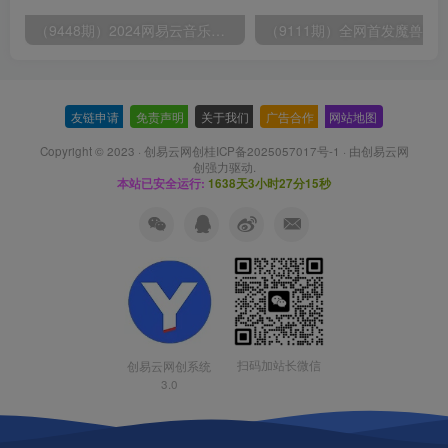
（9448期）2024网易云音乐人挂机项目，单机日入150+，无脑月入5000+
友链申请
-
免责声明
-
关于我们
-
广告合作
-
网站地图
Copyright © 2023 ·
创易云网创桂ICP备2025057017号-1
· 由
创易云网
创
强力驱动.
本站已安全运行:
1638天3小时27分16秒
扫码加站长微信
创易云网创系统
3.0