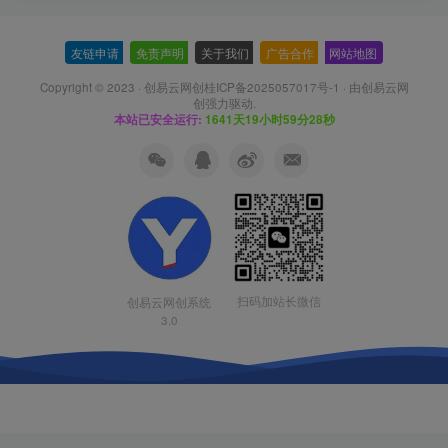
友链申请
-
免责声明
-
关于我们
-
广告合作
-
网站地图
Copyright © 2023 ·
创易云网创桂ICP备2025057017号-1
· 由
创易云网
创
强力驱动.
本站已安全运行:
1641天19小时59分28秒
扫码加站长微信
创易云网创系统
3.0