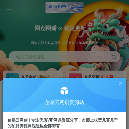
网创网赚 ∞ 稳定更新
网创资源&实战项目 全网首发全年365天更新
输入关键词搜索
VIP会员
VIP交流
抢先
群聊
免费下载全站资源
研究探讨更多创业项目路子。
VIP推广
招募站长
70%分佣
推荐
创易云网创资源站
会员专属推广链接
搭建同款网站，自己当老板
创易云网创 | 专注优质VIP网课资源分享，市面上收费几百几千
挂机
APP下载
项目
GO
的项目资源课程这里全部都有！
脚本卡密
站长V：cyyzy8