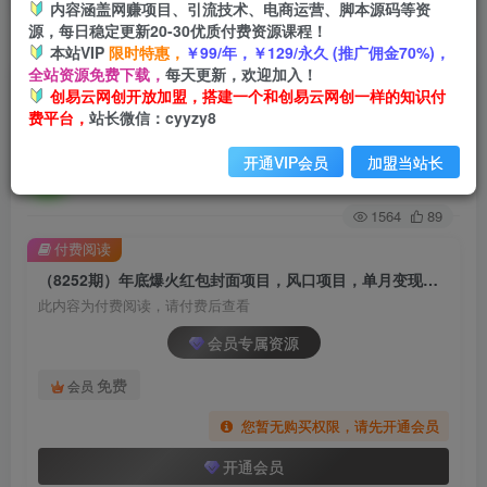
内容涵盖网赚项目、引流技术、电商运营、脚本源码等资
源，每日稳定更新20-30优质付费资源课程！
首页
创业课程
会员专属
正文
本站VIP
限时特惠，
￥99/年，￥129/永久 (推广佣金70%)，
全站资源免费下载，
每天更新，欢迎加入！
（8252期）年底爆火红包封面项目，风口项目，
创易云网创开放加盟，搭建一个和创易云网创一样的知识付
费平台，
站长微信：cyyzy8
单月变现六位数，保姆级教程!
开通VIP会员
加盟当站长
创易云
关注
2年前发布
1564
89
付费阅读
（8252期）年底爆火红包封面项目，风口项目，单月变现六位数，保姆级教程!
此内容为付费阅读，请付费后查看
会员专属资源
免费
会员
您暂无购买权限，请先开通会员
开通会员