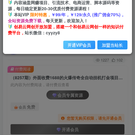
内容涵盖网赚项目、引流技术、电商运营、脚本源码等资
源，每日稳定更新20-30优质付费资源课程！
首页
创业课程
会员专属
正文
本站VIP
限时特惠，
￥99/年，￥129/永久 (推广佣金70%)，
全站资源免费下载，
每天更新，欢迎加入！
（8257期）外面收费1688的火爆传奇全自动挂机
创易云网创开放加盟，搭建一个和创易云网创一样的知识付
费平台，
站长微信：cyyzy8
打金项目，单窗口利润高达百加【挂机…
开通VIP会员
加盟当站长
创易云
关注
2年前发布
1227
102
付费阅读
（8257期）外面收费1688的火爆传奇全自动挂机打金项目，单窗口利润高达百加【挂机…
此内容为付费阅读，请付费后查看
会员专属资源
免费
会员
您暂无购买权限，请先开通会员
开通会员