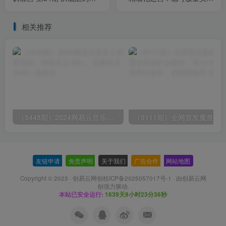
号到运营型主播到千川投放
进阶 选品/排品/起号/小店随
思路
心…
相关推荐
（9448期）2024网易云音乐人挂机项目，单机日入150+，无脑月入5000+
友链申请
-
免责声明
-
关于我们
-
广告合作
-
网站地图
Copyright © 2023 ·
创易云网创桂ICP备2025057017号-1
· 由
创易云网
创
强力驱动.
本站已安全运行:
1639天9小时23分37秒