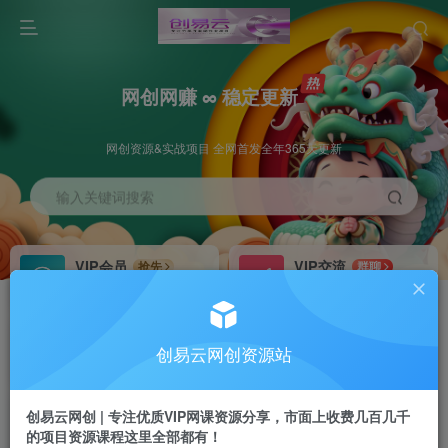
网创网赚 ∞ 稳定更新
网创资源&实战项目 全网首发全年365天更新
输入关键词搜索
VIP会员
VIP交流
抢先
群聊
免费下载全站资源
研究探讨更多创业项目路子。
VIP推广
招募站长
70%分佣
推荐
创易云网创资源站
会员专属推广链接
搭建同款网站，自己当老板
创易云网创 | 专注优质VIP网课资源分享，市面上收费几百几千
挂机
APP下载
项目
GO
的项目资源课程这里全部都有！
脚本卡密
站长V：cyyzy8