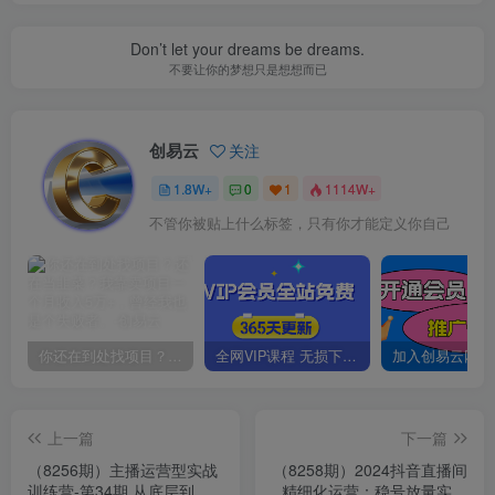
Don’t let your dreams be dreams.
不要让你的梦想只是想想而已
创易云
关注
1.8W+
0
1
1114W+
不管你被贴上什么标签，只有你才能定义你自己
你还在到处找项目？还在当韭菜？我靠卖项目一个月收入5万+，曾经我也是个失败者。
全网VIP课程 无损下载~
上一篇
下一篇
（8256期）主播运营型实战
（8258期）2024抖音直播间
训练营-第34期 从底层到起
精细化运营：稳号放量实操