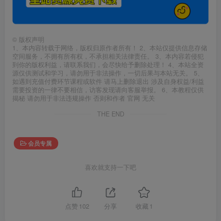
©
版权声明
1、本内容转载于网络，版权归原作者所有！ 2、本站仅提供信息存储
空间服务，不拥有所有权，不承担相关法律责任。 3、本内容若侵犯
到你的版权利益，请联系我们，会尽快给予删除处理！ 4、本站全资
源仅供测试和学习，请勿用于非法操作，一切后果与本站无关。 5、
如遇到充值付费环节课程或软件 请马上删除退出 涉及自身权益/利益
需要投资的一律不要相信，访客发现请向客服举报。 6、本教程仅供
揭秘 请勿用于非法违规操作 否则和作者 官网 无关
THE END
会员专属
喜欢就支持一下吧
点赞
102
分享
收藏
1