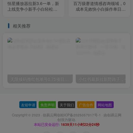
恒星播放器拉新3.6一单，新
百万级赛道情感咨询领域，0
上线竞争小新手小白轻松日
成本见效快小白操作单日也
入500+【揭秘】
能变现1000+【揭秘】
相关推荐
无限接码撸红包单号0.75项目无偿分享给你【揭秘】
小红
友链申请
-
免责声明
-
关于我们
-
广告合作
-
网站地图
Copyright © 2023 ·
创易云网创桂ICP备2025057017号-1
· 由
创易云网
创
强力驱动.
本站已安全运行:
1639天11小时22分24秒