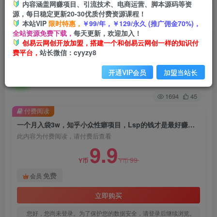
内容涵盖网赚项目、引流技术、电商运营、脚本源码等资
源，每日稳定更新20-30优质付费资源课程！
首页
创业课程
会员免费
正文
本站VIP
限时特惠，
￥99/年，￥129/永久 (推广佣金70%)，
全站资源免费下载，
每天更新，欢迎加入！
一个月入袋3w，知乎小众性癖项目，Lsp的钱才是
创易云网创开放加盟，搭建一个和创易云网创一样的知识付
费平台，
站长微信：cyyzy8
最好赚的【揭秘】
开通VIP会员
加盟当站长
创易云
关注
2年前发布
1694
45
付费阅读
一个月入袋3w，知乎小众性癖项目，Lsp的钱才是最好赚的【揭秘】
此内容为付费阅读，请付费后查看
9.9
99
Y币
Y币
免费
会员
立即购买
您好，您尚未登录。为了保护您的数据安全，请登录后继续浏览。