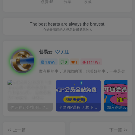
点赞
45
分享
收藏
The best hearts are always the bravest.
心灵最高尚的人也总是最勇敢的人
创易云
关注
1.8W+
0
1
1114W+
做有用的事，说勇敢的话，想美好的事，一生足矣
你还在到处找项目？还在当韭菜？我靠卖项目一个月收入5万+，曾经我也是个失败者。
全网VIP课程 无损下载~
上一篇
下一篇