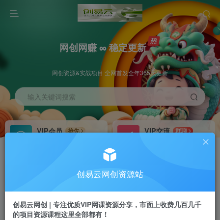
网创网赚 ∞ 稳定更新
网创资源&实战项目 全网首发全年365天更新
输入关键词搜索
VIP会员
VIP交流
抢先
群聊
免费下载全站资源
研究探讨更多创业项目路子。
VIP推广
招募站长
70%分佣
推荐
创易云网创资源站
会员专属推广链接
搭建同款网站，自己当老板
创易云网创 | 专注优质VIP网课资源分享，市面上收费几百几千
挂机
APP下载
项目
GO
的项目资源课程这里全部都有！
脚本卡密
站长V：cyyzy8