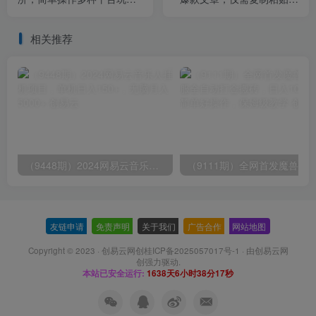
结合，单日变现1000+
轻松日入500+
相关推荐
（9448期）2024网易云音乐人挂机项目，单机日入150+，无脑月入5000+
友链申请
-
免责声明
-
关于我们
-
广告合作
-
网站地图
Copyright © 2023 ·
创易云网创桂ICP备2025057017号-1
· 由
创易云网
创
强力驱动.
本站已安全运行:
1638天6小时38分18秒