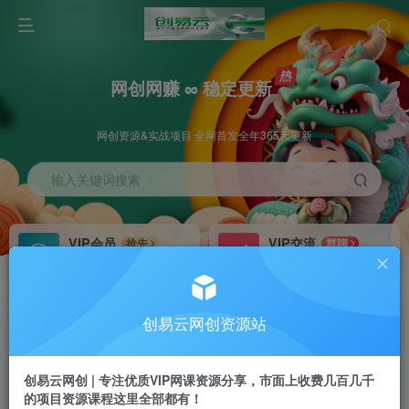
网创网赚 ∞ 稳定更新
网创资源&实战项目 全网首发全年365天更新
输入关键词搜索
VIP会员
VIP交流
抢先
群聊
免费下载全站资源
研究探讨更多创业项目路子。
VIP推广
招募站长
70%分佣
推荐
创易云网创资源站
会员专属推广链接
搭建同款网站，自己当老板
创易云网创 | 专注优质VIP网课资源分享，市面上收费几百几千
挂机
APP下载
项目
GO
的项目资源课程这里全部都有！
脚本卡密
站长V：cyyzy8