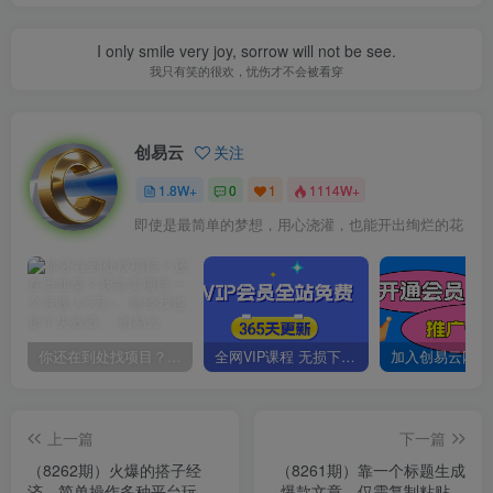
I only smile very joy, sorrow will not be see.
我只有笑的很欢，忧伤才不会被看穿
创易云
关注
1.8W+
0
1
1114W+
即使是最简单的梦想，用心浇灌，也能开出绚烂的花
你还在到处找项目？还在当韭菜？我靠卖项目一个月收入5万+，曾经我也是个失败者。
全网VIP课程 无损下载~
上一篇
下一篇
（8262期）火爆的搭子经
（8261期）靠一个标题生成
济，简单操作多种平台玩法
爆款文章，仅需复制粘贴，