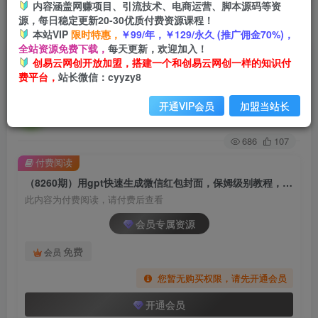
内容涵盖网赚项目、引流技术、电商运营、脚本源码等资
源，每日稳定更新20-30优质付费资源课程！
首页
创业课程
会员专属
正文
本站VIP
限时特惠，
￥99/年，￥129/永久 (推广佣金70%)，
全站资源免费下载，
每天更新，欢迎加入！
（8260期）用gpt快速生成微信红包封面，保姆级
创易云网创开放加盟，搭建一个和创易云网创一样的知识付
费平台，
站长微信：cyyzy8
别教程，小白看完即可上手操作
开通VIP会员
加盟当站长
创易云
关注
2年前发布
686
107
付费阅读
（8260期）用gpt快速生成微信红包封面，保姆级别教程，小白看完即可上手操作
此内容为付费阅读，请付费后查看
会员专属资源
免费
会员
您暂无购买权限，请先开通会员
开通会员