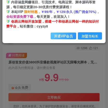
内容涵盖网赚项目、引流技术、电商运营、脚本源码等资
源，每日稳定更新20-30优质付费资源课程！
首页
创业课程
会员免费
正文
本站VIP
限时特惠，
￥99/年，￥129/永久 (推广佣金70%)，
全站资源免费下载，
每天更新，欢迎加入！
原创首发价值3800抖音爆款视频评论区无限曝光
创易云网创开放加盟，搭建一个和创易云网创一样的知识付
费平台，
站长微信：cyyzy8
脚本，无限多开（2023年9月最新脚本）
开通VIP会员
加盟当站长
创易云
关注
2年前发布
1298
121
付费阅读
原创首发价值3800抖音爆款视频评论区无限曝光脚本，无限多开（2023年9月最新脚本）
此内容为付费阅读，请付费后查看
9.9
99
Y币
Y币
免费
会员
立即购买
您好，您尚未登录。为了保护您的数据安全，请登录后继续浏览。