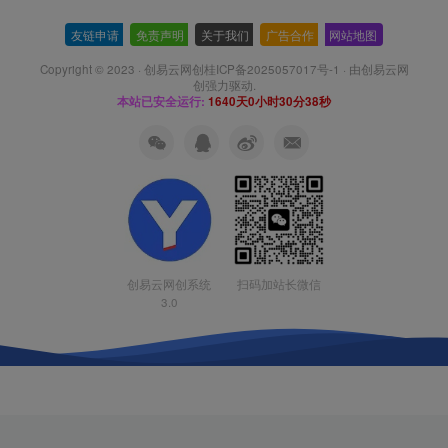
友链申请
-
免责声明
-
关于我们
-
广告合作
-
网站地图
Copyright © 2023 ·
创易云网创桂ICP备2025057017号-1
· 由
创易云网
创
强力驱动.
本站已安全运行:
1640天0小时30分38秒
扫码加站长微信
创易云网创系统
3.0