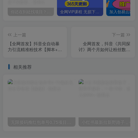
你还在到处找项目？还在当韭菜？我靠卖项目一个月收入5万+，曾经我也是个失败者。
全网VIP课程 无损下载~
上一篇
下一篇
【全网首发】抖音全自动暴
全网首发，抖音《共同探
力引流精准粉技术【脚本+教
讨》两个月如何让粉丝数从
程】
零到10w【揭秘】
相关推荐
无限接码撸红包单号0.75项目无偿分享给你【揭秘】
小红