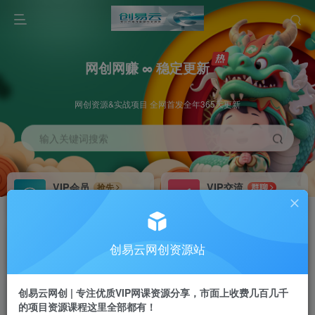
网创网赚 ∞ 稳定更新
网创资源&实战项目 全网首发全年365天更新
输入关键词搜索
VIP会员
VIP交流
抢先
群聊
免费下载全站资源
研究探讨更多创业项目路子。
VIP推广
招募站长
70%分佣
推荐
创易云网创资源站
会员专属推广链接
搭建同款网站，自己当老板
创易云网创 | 专注优质VIP网课资源分享，市面上收费几百几千
挂机
APP下载
项目
GO
的项目资源课程这里全部都有！
脚本卡密
站长V：cyyzy8