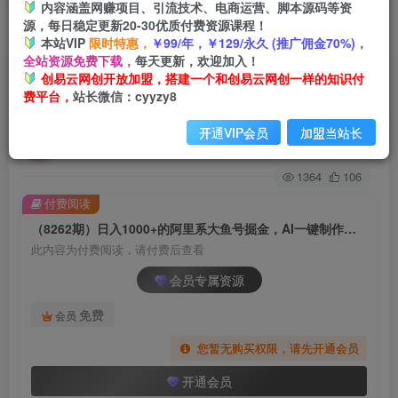
内容涵盖网赚项目、引流技术、电商运营、脚本源码等资
源，每日稳定更新20-30优质付费资源课程！
首页
创业课程
会员专属
正文
本站VIP
限时特惠，
￥99/年，￥129/永久 (推广佣金70%)，
全站资源免费下载，
每天更新，欢迎加入！
（8262期）日入1000+的阿里系大鱼号掘金，AI一
创易云网创开放加盟，搭建一个和创易云网创一样的知识付
费平台，
站长微信：cyyzy8
键制作，狂赚奖金分成
开通VIP会员
加盟当站长
创易云
关注
2年前发布
1364
106
付费阅读
（8262期）日入1000+的阿里系大鱼号掘金，AI一键制作，狂赚奖金分成
此内容为付费阅读，请付费后查看
会员专属资源
免费
会员
您暂无购买权限，请先开通会员
开通会员