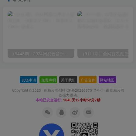
（9448期）2024网易云音乐人挂机项目，单机日入150+，无脑月入5000+
友链申请
-
免责声明
-
关于我们
-
广告合作
-
网站地图
Copyright © 2023 ·
创易云网创桂ICP备2025057017号-1
· 由
创易云网
创
强力驱动.
本站已安全运行:
1640天12小时52分7秒