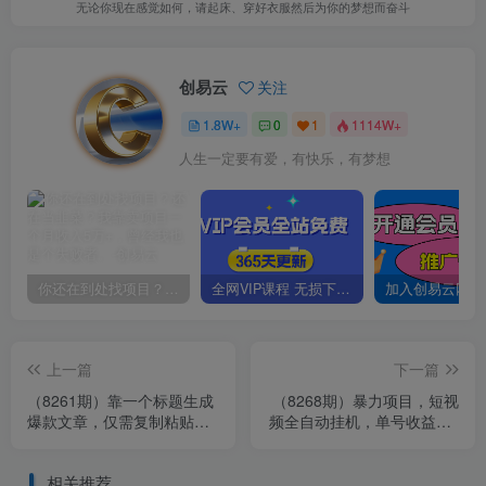
无论你现在感觉如何，请起床、穿好衣服然后为你的梦想而奋斗
创易云
关注
1.8W+
0
1
1114W+
人生一定要有爱，有快乐，有梦想
你还在到处找项目？还在当韭菜？我靠卖项目一个月收入5万+，曾经我也是个失败者。
全网VIP课程 无损下载~
上一篇
下一篇
（8261期）靠一个标题生成
（8268期）暴力项目，短视
爆款文章，仅需复制粘贴，
频全自动挂机，单号收益20-
轻松日入500+
100
相关推荐