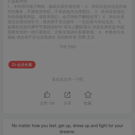
©
版权声明
1、本内容转载于网络，版权归原作者所有！ 2、本站仅提供信息存储
空间服务，不拥有所有权，不承担相关法律责任。 3、本内容若侵犯
到你的版权利益，请联系我们，会尽快给予删除处理！ 4、本站全资
源仅供测试和学习，请勿用于非法操作，一切后果与本站无关。 5、
如遇到充值付费环节课程或软件 请马上删除退出 涉及自身权益/利益
需要投资的一律不要相信，访客发现请向客服举报。 6、本教程仅供
揭秘 请勿用于非法违规操作 否则和作者 官网 无关
THE END
会员专属
喜欢就支持一下吧
点赞
106
分享
收藏
No matter how you feel, get up, dress up and fight for your
dreams.