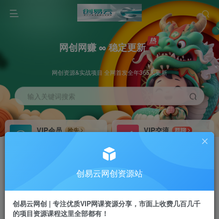
网创网赚 ∞ 稳定更新
网创资源&实战项目 全网首发全年365天更新
输入关键词搜索
VIP会员
VIP交流
抢先
群聊
免费下载全站资源
研究探讨更多创业项目路子。
VIP推广
招募站长
70%分佣
推荐
创易云网创资源站
会员专属推广链接
搭建同款网站，自己当老板
创易云网创 | 专注优质VIP网课资源分享，市面上收费几百几千
挂机
APP下载
项目
GO
的项目资源课程这里全部都有！
脚本卡密
站长V：cyyzy8