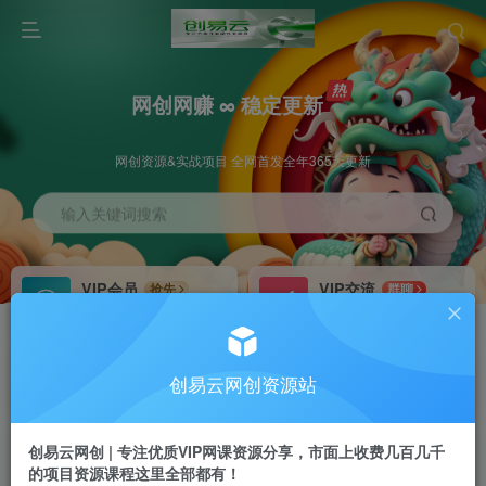
网创网赚 ∞ 稳定更新
网创资源&实战项目 全网首发全年365天更新
输入关键词搜索
VIP会员
VIP交流
抢先
群聊
免费下载全站资源
研究探讨更多创业项目路子。
VIP推广
招募站长
70%分佣
推荐
创易云网创资源站
会员专属推广链接
搭建同款网站，自己当老板
创易云网创 | 专注优质VIP网课资源分享，市面上收费几百几千
挂机
APP下载
项目
GO
的项目资源课程这里全部都有！
脚本卡密
站长V：cyyzy8