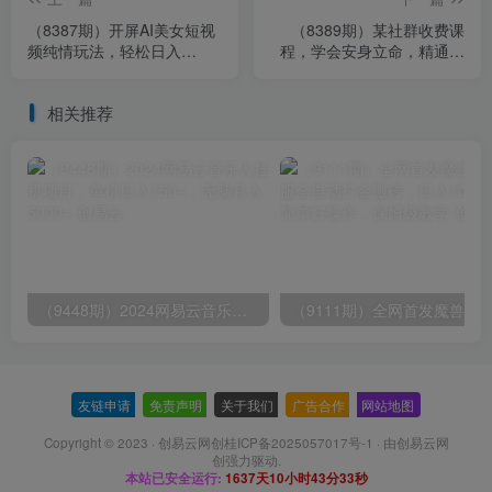
（8387期）开屏AI美女短视
（8389期）某社群收费课
频纯情玩法，轻松日入
程，学会安身立命，精通人
500+最适合小白的秘密技巧
性，少走人生弯路（77节
大揭露！
课）
相关推荐
（9448期）2024网易云音乐人挂机项目，单机日入150+，无脑月入5000+
友链申请
-
免责声明
-
关于我们
-
广告合作
-
网站地图
Copyright © 2023 ·
创易云网创桂ICP备2025057017号-1
· 由
创易云网
创
强力驱动.
本站已安全运行:
1637天10小时43分34秒