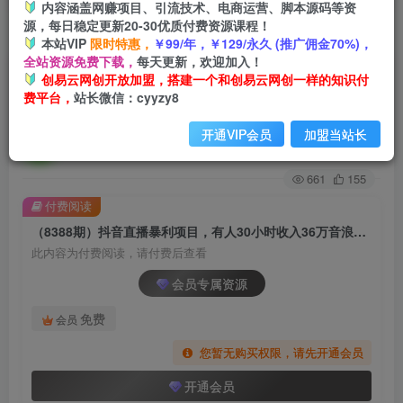
内容涵盖网赚项目、引流技术、电商运营、脚本源码等资
源，每日稳定更新20-30优质付费资源课程！
首页
创业课程
会员专属
正文
本站VIP
限时特惠，
￥99/年，￥129/永久 (推广佣金70%)，
全站资源免费下载，
每天更新，欢迎加入！
（8388期）抖音直播暴利项目，有人30小时收入
创易云网创开放加盟，搭建一个和创易云网创一样的知识付
费平台，
站长微信：cyyzy8
36万音浪，公司宣传片年会视频制作，…
开通VIP会员
加盟当站长
创易云
关注
2年前发布
661
155
付费阅读
（8388期）抖音直播暴利项目，有人30小时收入36万音浪，公司宣传片年会视频制作，…
此内容为付费阅读，请付费后查看
会员专属资源
免费
会员
您暂无购买权限，请先开通会员
开通会员