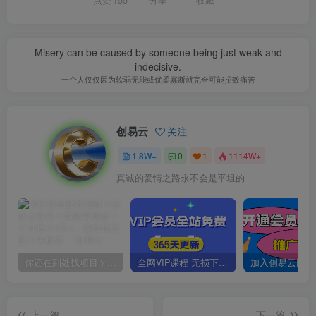
点赞
155
分享
收藏
Misery can be caused by someone being just weak and
indecisive.
一个人仅仅因为软弱无能或优柔寡断就完全可能招致痛苦
创易云
关注
1.8W+
0
1
1114W+
真诚的爱情之路永不会是平坦的
你还在到处找项目？还在当韭菜？我靠卖项目一个月收入5万+，曾经我也是个失败者。
全网VIP课程 无损下载~
上一篇
下一篇