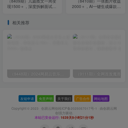
（8409期）几篇图文一周变
（8410期）一张图片收益
现1500＋，深度拆解面试掘
2000＋，AI一键生成爆款原
金项目，小白轻松上手
创作品，简单粗暴，小白轻
松上手
相关推荐
（9448期）2024网易云音乐人挂机项目，单机日入150+，无脑月入5000+
友链申请
-
免责声明
-
关于我们
-
广告合作
-
网站地图
Copyright © 2023 ·
创易云网创桂ICP备2025057017号-1
· 由
创易云网
创
强力驱动.
本站已安全运行:
1639天9小时21分1秒