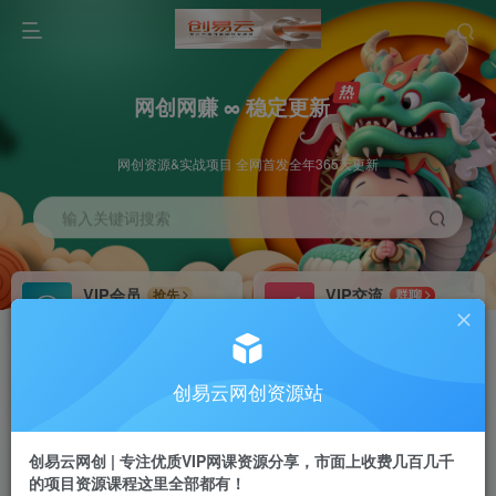
网创网赚 ∞ 稳定更新
网创资源&实战项目 全网首发全年365天更新
输入关键词搜索
VIP会员
VIP交流
抢先
群聊
免费下载全站资源
研究探讨更多创业项目路子。
VIP推广
招募站长
70%分佣
推荐
创易云网创资源站
会员专属推广链接
搭建同款网站，自己当老板
创易云网创 | 专注优质VIP网课资源分享，市面上收费几百几千
挂机
APP下载
项目
GO
的项目资源课程这里全部都有！
脚本卡密
站长V：cyyzy8