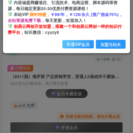
内容涵盖网赚项目、引流技术、电商运营、脚本源码等资
源，每日稳定更新20-30优质付费资源课程！
首页
创业课程
会员专属
正文
本站VIP
限时特惠，
￥99/年，￥129/永久 (推广佣金70%)，
全站资源免费下载，
每天更新，欢迎加入！
（8411期）俄罗斯 产品剪辑带货，普通人0基础学
创易云网创开放加盟，搭建一个和创易云网创一样的知识付
费平台，
站长微信：cyyzy8
不露脸带货实战教程（16节课）
开通VIP会员
加盟当站长
创易云
关注
2年前发布
1408
37
付费阅读
（8411期）俄罗斯 产品剪辑带货，普通人0基础学不露脸带货实战教程（16节课）
此内容为付费阅读，请付费后查看
会员专属资源
免费
会员
您暂无购买权限，请先开通会员
开通会员