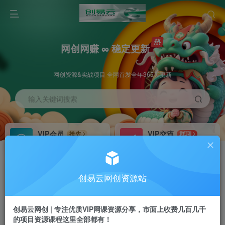
网创网赚 ∞ 稳定更新
网创资源&实战项目 全网首发全年365天更新
输入关键词搜索
VIP会员
VIP交流
抢先
群聊
免费下载全站资源
研究探讨更多创业项目路子。
VIP推广
招募站长
70%分佣
推荐
创易云网创资源站
会员专属推广链接
搭建同款网站，自己当老板
创易云网创 | 专注优质VIP网课资源分享，市面上收费几百几千
挂机
APP下载
项目
GO
的项目资源课程这里全部都有！
脚本卡密
站长V：cyyzy8