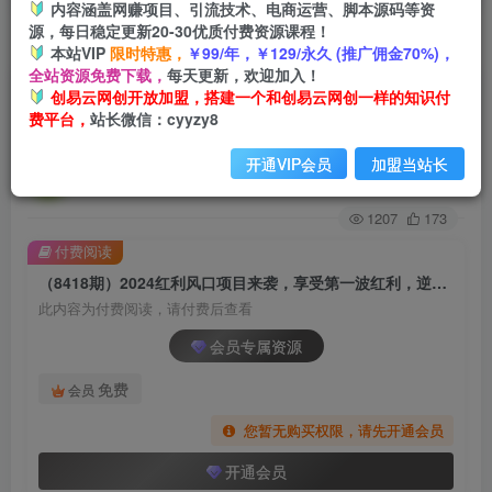
内容涵盖网赚项目、引流技术、电商运营、脚本源码等资
源，每日稳定更新20-30优质付费资源课程！
首页
创业课程
会员专属
正文
本站VIP
限时特惠，
￥99/年，￥129/永久 (推广佣金70%)，
全站资源免费下载，
每天更新，欢迎加入！
（8418期）2024红利风口项目来袭，享受第一波
创易云网创开放加盟，搭建一个和创易云网创一样的知识付
费平台，
站长微信：cyyzy8
红利，逆风翻盘普通人也能实现，年入百万
开通VIP会员
加盟当站长
创易云
关注
2年前发布
1207
173
付费阅读
（8418期）2024红利风口项目来袭，享受第一波红利，逆风翻盘普通人也能实现，年入百万
此内容为付费阅读，请付费后查看
会员专属资源
免费
会员
您暂无购买权限，请先开通会员
开通会员