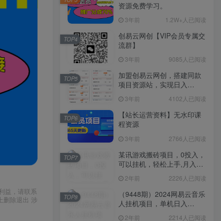
资源免费学习。
3年前
1.2W+人已阅读
创易云网创【VIP会员专属交
TOP4
流群】
3年前
9085人已阅读
加盟创易云网创，搭建同款
TOP5
项目资源站，实现日入
2000+
3年前
4102人已阅读
【站长运营资料】无水印课
TOP6
程资源
3年前
2766人已阅读
某讯游戏搬砖项目，0投入，
TOP7
可以挂机，轻松上手,月入
3000+上不封顶
2年前
2226人已阅读
利益，请联系
（9448期）2024网易云音乐
TOP8
上删除退出 涉
人挂机项目，单机日入
150+，无脑月入5000+
2年前
2214人已阅读