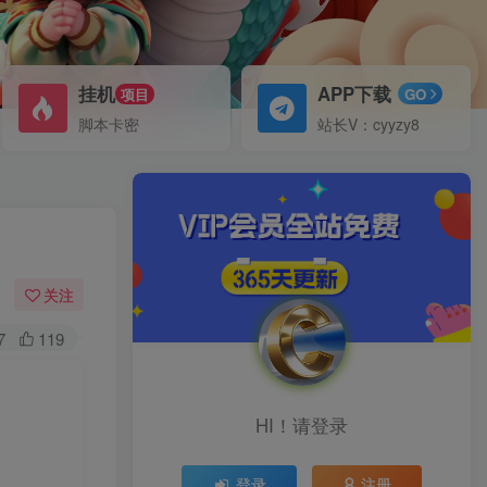
挂机
APP下载
项目
GO
脚本卡密
站长V：cyyzy8
关注
7
119
HI！请登录
登录
注册