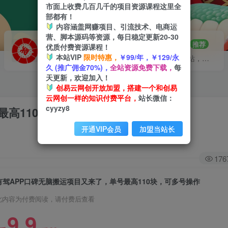
市面上收费几百几千的项目资源课程这里全
部都有！
内容涵盖网赚项目、引流技术、电商运
营、脚本源码等资源，每日稳定更新20-30
VIP推广
招募站长
70%分佣
推荐
优质付费资源课程！
本站VIP
限时特惠，
￥99/年，￥129/永
会员专属推广链接
搭建同款网站，自己当老板
久 (推广佣金70%)，
全站资源免费下载，
每
天更新，欢迎加入！
创易云网创开放加盟，搭建一个和创易
云网创一样的知识付费平台，
站长微信：
cyyzy8
最高110块，可多号操作
开通VIP会员
加盟当站长
176
有驾APP口碑无脑搬运项目又来了，单号最高110块，可多号操作
此内容为付费阅读，请付费后查看
9.9