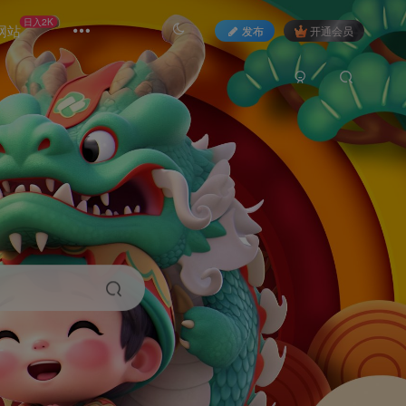
日入2K
网站
发布
开通会员