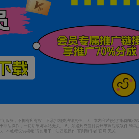
空间服务，不拥有所有权，不承担相关法律责任。 3、本内容若侵犯到你的版权
于非法操作，一切后果与本站无关。 5、如遇到充值付费环节课程或软件 请马
6、本教程仅供揭秘 请勿用于非法违规操作 否则和作者 官网 无关