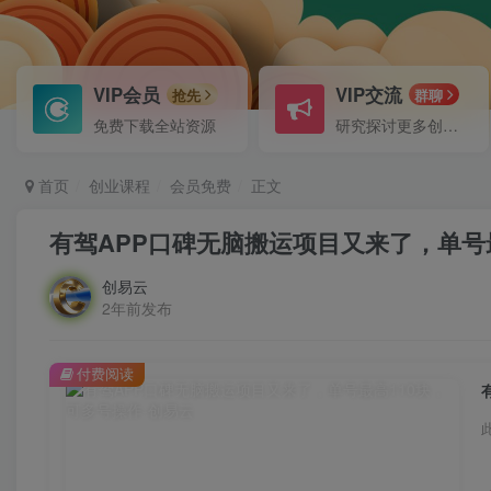
VIP会员
VIP交流
抢先
群聊
免费下载全站资源
研究探讨更多创业项目路子。
首页
创业课程
会员免费
正文
有驾APP口碑无脑搬运项目又来了，单号
创易云
2年前发布
付费阅读