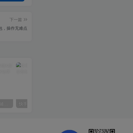
下一篇
红包，操作无难点
【阿里国际站】打造Top店铺&获得优质询盘客户，​95%的国际站讲师不会说的运营技巧
快手美女组合收益拼图引流，创业粉玩法，单日引流50+