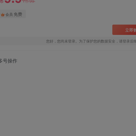
99
Y币
Y币
免费
会员
立即
您好，您尚未登录。为了保护您的数据安全，请登录后
多号操作