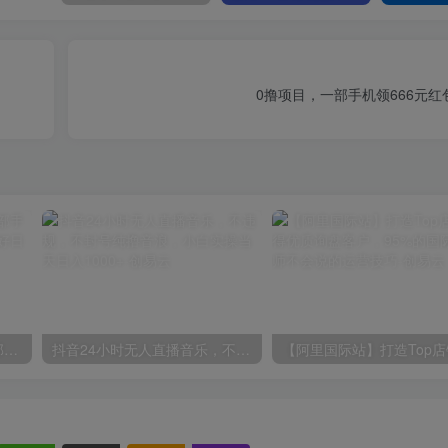
0撸项目，一部手机领666元
小红书最新拉新野路子，一部手机即可操作，一单15块，做得好日入2000+
抖音24小时无人直播音乐，不违规，不封号纯撸音浪，小白实操当天日入1000+