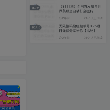
（9111期）全网首发魔兽世
TOP9
界美服全自动打金搬砖，日
入1000+，简单好操作，保
2年前
2151人已阅读
姆级教学
无限接码撸红包单号0.75项
TOP10
目无偿分享给你【揭秘】
2年前
2104人已阅读
加入创易云网创会员，全站资源免费学习。
创易云网创【VIP会员专属交流群】
加盟创易云网创，搭建同款项目资源站，实现日入2000+