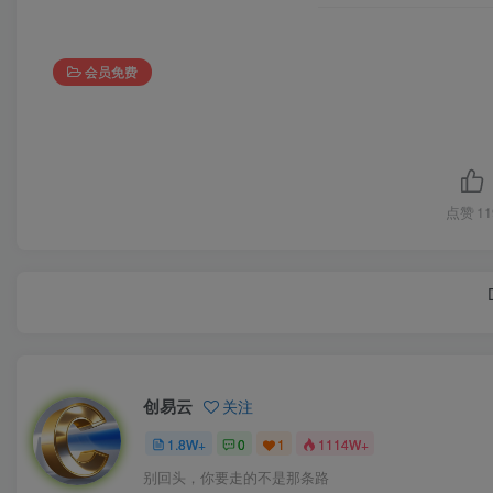
会员免费
点赞
11
创易云
关注
1.8W+
0
1
1114W+
别回头，你要走的不是那条路