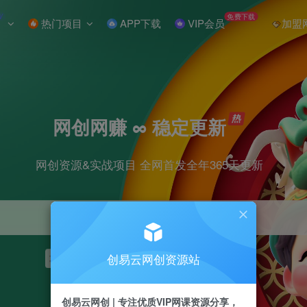
W
免费下载
热门项目
APP下载
VIP会员
加盟
网创网赚 ∞ 稳定更新
网创资源&实战项目 全网首发全年365天更新
创易云网创资源站
项目
抖音
引流
短视频
剪辑
小红书
创易云网创 | 专注优质VIP网课资源分享，