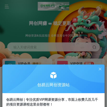
网创网赚 ∞ 稳定更新
网创资源&实战项目 全网首发全年365天更新
输入关键词搜索
VIP会员
VIP交流
抢先
群聊
免费下载全站资源
研究探讨更多创业项目路子。
VIP推广
招募站长
70%分佣
推荐
创易云网创资源站
会员专属推广链接
搭建同款网站，自己当老板
创易云网创 | 专注优质VIP网课资源分享，市面上收费几百几千
挂机
APP下载
项目
GO
的项目资源课程这里全部都有！
脚本卡密
站长V：cyyzy8