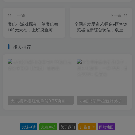
上一篇
下一篇
微信小游戏掘金，单微信撸
全网首发爱奇艺掘金+悟空浏
100元大毛，上班摸鱼可以
览器拉新综合玩法，双重收
做，小白也能做【揭秘】
益日入1000+
相关推荐
无限接码撸红包单号0.75项目无偿分享给你【揭秘】
小红
友链申请
-
免责声明
-
关于我们
-
广告合作
-
网站地图