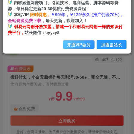
内容涵盖网赚项目、引流技术、电商运营、脚本源码等资
源，每日稳定更新20-30优质付费资源课程！
首页
创业课程
会员免费
正文
本站VIP
限时特惠，
￥99/年，￥129/永久 (推广佣金70%)，
全站资源免费下载，
每天更新，欢迎加入！
搬砖计划，小白无脑操作每天利润30-50+，完全
创易云网创开放加盟，搭建一个和创易云网创一样的知识付
费平台，
站长微信：cyyzy8
无脑，不存在封号【揭秘】
开通VIP会员
加盟当站长
创易云
关注
2年前发布
1407
122
付费阅读
搬砖计划，小白无脑操作每天利润30-50+，完全无脑，不存在封号【揭秘】
此内容为付费阅读，请付费后查看
9.9
99
Y币
Y币
免费
会员
立即购买
您好，您尚未登录。为了保护您的数据安全，请登录后继续浏览。