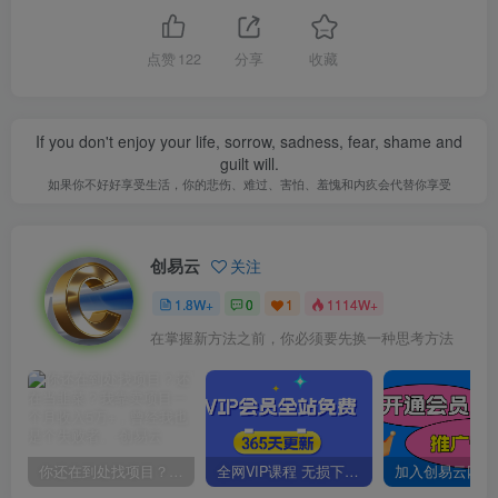
点赞
122
分享
收藏
If you don't enjoy your life, sorrow, sadness, fear, shame and
guilt will.
如果你不好好享受生活，你的悲伤、难过、害怕、羞愧和内疚会代替你享受
创易云
关注
1.8W+
0
1
1114W+
在掌握新方法之前，你必须要先换一种思考方法
你还在到处找项目？还在当韭菜？我靠卖项目一个月收入5万+，曾经我也是个失败者。
全网VIP课程 无损下载~